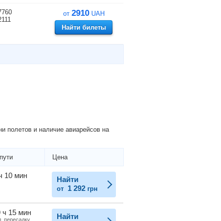
7760
2910
от
UAH
2111
Найти билеты
и полетов и наличие авиарейсов на
пути
Цена
ч 10 мин
Найти
1 292
от
грн
 ч 15 мин
Найти
л. пересадку