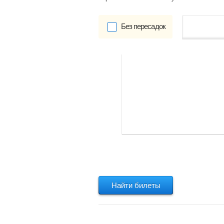
Без пересадок
от
Обратно:
указать
Найти билеты
Найти билеты