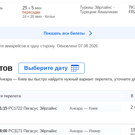
25
5
Туркиш Эйрлайнс -
TK
нь
ч
мин
Турецкие Авиалинии
FR
пересадки
18
ч
30
мин
- Кельн
Показать все билеты
я авиарейсов в одну сторону. Обновлено 07.08.2026.
тов
нкара — Киев вы быстро найдете нужный вариант перелета, уточните дн
и перелета
В 
2 
1:15
PC1722
Пегасус Эйрлайнс
Анкара — Киев
19
8:00
PC3171
Пегасус Эйрлайнс
Анкара — Измир
вк