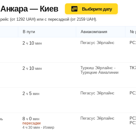
 Анкара — Киев
Выберите дату
рейс (
от
1292
UAH
) или
с пересадкой
(
от
2159
UAH
).
В пути
Авиакомпания
№ 
2
10
Пегасус Эйрлайнс
PC
ч
мин
2
10
Туркиш Эйрлайнс -
TK
ч
мин
Турецкие Авиалинии
2
5
Пегасус Эйрлайнс
PC
ч
мин
8
0
Пегасус Эйрлайнс
PC
нь
ч
мин
PC
пересадки
4
ч
30
мин
- Измир