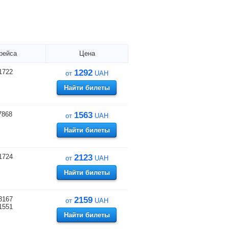
рейса
Цена
1722
1292
от
UAH
Найти билеты
7868
1563
от
UAH
Найти билеты
1724
2123
от
UAH
Найти билеты
3167
2159
от
UAH
1551
Найти билеты