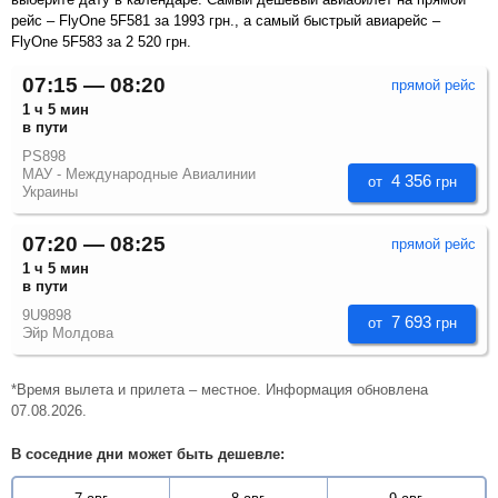
рейс – FlyOne 5F581 за
1993
грн.
, а самый быстрый авиарейс –
FlyOne 5F583 за
2 520
грн
.
07:15 — 08:20
прямой рейс
1 ч 5 мин
в пути
PS898
МАУ - Международные Авиалинии
4 356
от
грн
Украины
07:20 — 08:25
прямой рейс
1 ч 5 мин
в пути
9U9898
7 693
от
грн
Эйр Молдова
*Время вылета и прилета – местное. Информация обновлена
07.08.2026.
В соседние дни может быть дешевле: