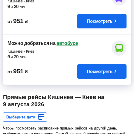
Кишинев
-
Киев
9
20
ч
мин
951
Посмотреть
от
₴
Можно добраться
на
автобусе
Кишинев
-
Киев
9
20
ч
мин
951
Посмотреть
от
₴
Прямые рейсы Кишинев — Киев на
9 августа 2026
Чтобы посмотреть расписание прямых рейсов на другой день,
выберите дату в календаре. Самый дешевый авиабилет на прямой