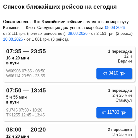
Список ближайших рейсов на сегодня
Ознакомьтесь с 6-ю ближайшими рейсами самолетов по маршруту
Кишинев — Киев. Следующие доступные авиарейсы:
08.08.2026
-
от
2 111
грн
. (прямых рейсов нет),
09.08.2026
-
от
2 151
грн
. (2 рейса),
10.08.2026
-
от
1 881
грн
. (3 рейса).
07:35 — 23:55
1 пересадка
12 ч
16 ч 20 мин
Берлин
в пути
W66903 07:35 - 08:50
3410
от
грн
W66114 20:50 - 23:55
07:50 — 13:45
1 пересадка
2 ч 25 мин
5 ч 55 мин
Стамбул
в пути
9U745 07:50 - 10:20
11783
от
грн
TK1255 12:45 - 13:45
08:00 — 20:20
2 пересадки
3 ч 35 мин
12 ч 20 мин