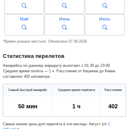
Май
Июнь
Июль
Август
Сентябрь
Октябрь
*Время указано местное. Обновлено 07.08.2026
Статистика перелетов
Ноябрь
Декабрь
Январь
Авиарейсы по данному маршруту вылетают с 01:30 до 23:00.
Среднее время полёта — 1 ч. Расстояние от Кишинев до Киева
составляет 402 километра.
Февраль
Март
Апрель
Самый быстрый авиарейс
Среднее время перёлета
Расстояние
Май
Июнь
Июль
50 мин
1 ч
402
Самые низкие цены для перелёта в эти месяцы: Август (от
1