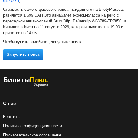
699
UAH
)
Стоимость самого дешевого рейса, найденного на BiletyPlus.ua,
равняется
1 699
UAH
Это авиабилет эконом-класса на рейс с
пересадкой авиакомпаний Визз Эйр, Райанэйр W63789-FR7850 из
Кишинев в Киев на 11 августа 2026, который вылетает в 19:00 и
прилетает в 14:05.
Чтобы купить авиабилет, запустите поиск.
Запустить поиск
О нас
Контакты
Политика конфиденциальности
Пользовательское соглашение