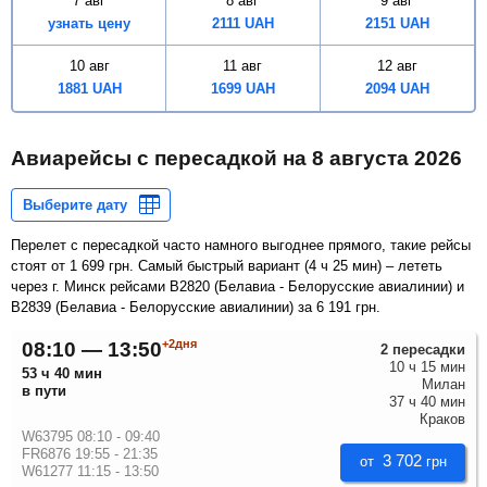
7 авг
8 авг
9 авг
узнать цену
2111
UAH
2151
UAH
10 авг
11 авг
12 авг
1881
UAH
1699
UAH
2094
UAH
Авиарейсы с пересадкой на
8 августа 2026
Перелет с пересадкой часто намного выгоднее прямого, такие рейсы
стоят от
1 699
грн
. Самый быстрый вариант (
4 ч 25 мин
) – лететь
через г. Минск рейсами B2820 (Белавиа - Белорусские авиалинии) и
B2839 (Белавиа - Белорусские авиалинии) за
6 191
грн
.
+2дня
08:10 — 13:50
2 пересадки
10 ч 15 мин
53 ч 40 мин
Милан
в пути
37 ч 40 мин
Краков
W63795 08:10 - 09:40
FR6876 19:55 - 21:35
3 702
от
грн
W61277 11:15 - 13:50