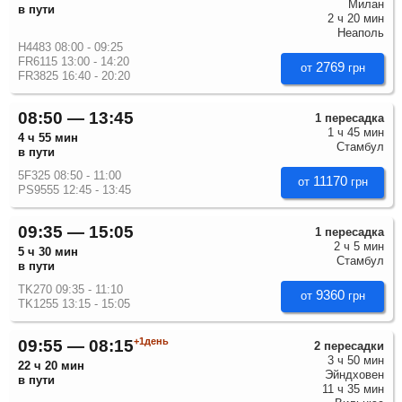
Милан
в пути
2 ч 20 мин
Неаполь
H4483 08:00 - 09:25
FR6115 13:00 - 14:20
2769
от
грн
FR3825 16:40 - 20:20
08:50 — 13:45
1 пересадка
1 ч 45 мин
4 ч 55 мин
Стамбул
в пути
5F325 08:50 - 11:00
11170
от
грн
PS9555 12:45 - 13:45
09:35 — 15:05
1 пересадка
2 ч 5 мин
5 ч 30 мин
Стамбул
в пути
TK270 09:35 - 11:10
9360
от
грн
TK1255 13:15 - 15:05
+1день
09:55 — 08:15
2 пересадки
3 ч 50 мин
22 ч 20 мин
Эйндховен
в пути
11 ч 35 мин