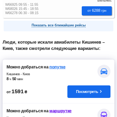
Вильнюс
W66925 09:55 - 11:55
W68026 15:45 - 18:55
6288
от
грн
W66278 06:30 - 08:15
Показать все ближайшие рейсы
Люди, которые искали авиабилеты Кишинев –
Киев, также смотрели следующие варианты:
Можно добраться
на
попутке
Кишинев
-
Киев
8
50
ч
мин
1591
Посмотреть
от
₴
Можно добраться
на
маршрутке