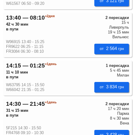
3 121
от
грн
W61567 06:50 - 09:20
+2дня
13:40 — 08:10
2 пересадки
15 ч
42 ч 30 мин
Ливерпуль
в пути
19 ч 15 мин
Вильнюс
W96915 13:40 - 15:25
FR9622 06:25 - 11:15
2 564
от
грн
FR3084 06:30 - 08:10
+1день
14:15 — 01:25
1 пересадка
5 ч 45 мин
11 ч 10 мин
Милан
в пути
W63795 14:15 - 15:50
3 834
от
грн
W66042 21:35 - 01:25
+1день
14:30 — 21:45
2 пересадки
17 ч 20 мин
31 ч 15 мин
Парма
в пути
8 ч 30 мин
Вена
5F215 14:30 - 15:50
FR4768 09:10 - 10:30
3 428
от
грн