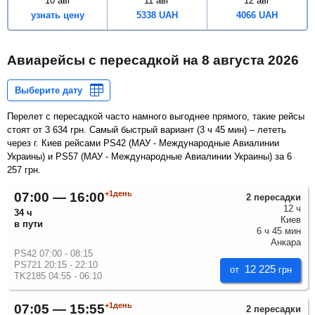
10 авг
11 авг
12 авг
узнать цену
5338
UAH
4066
UAH
Авиарейсы с пересадкой на
8 августа 2026
Перелет с пересадкой часто намного выгоднее прямого, такие рейсы
стоят от
3 634
грн
. Самый быстрый вариант (
3 ч 45 мин
) – лететь
через г. Киев рейсами PS42 (МАУ - Международные Авиалинии
Украины) и PS57 (МАУ - Международные Авиалинии Украины) за
6
257
грн
.
+1день
07:00 — 16:00
2 пересадки
12 ч
34 ч
Киев
в пути
6 ч 45 мин
Анкара
PS42 07:00 - 08:15
PS721 20:15 - 22:10
12 225
от
грн
TK2185 04:55 - 06:10
+1день
07:05 — 15:55
2 пересадки