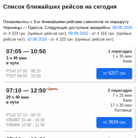
Список ближайших рейсов на сегодня
Ознакомьтесь с 6-ю ближайшими рейсами самолетов по маршруту
Черновцы — Одесса. Следующие доступные авиарейсы:
08.08.2026
-
от
4 324
грн
. (прямых рейсов нет),
09.08.2026
-
от
4 316
грн
. (прямых
рейсов нет),
10.08.2026
-
от
4 103
грн
. (прямых рейсов нет).
07:05 — 10:50
1 пересадка
1 ч 35 мин
3 ч 45 мин
Киев
в пути
PS42 07:05 - 08:15
6257
от
грн
PS57 09:50 - 10:50
+1день
07:10 — 12:50
2 пересадки
7 ч 25 мин
29 ч 40 мин
Киев
в пути
17 ч 30 мин
Катовице
PS42 07:10 - 08:15
FR6897 15:40 - 16:30
3634
от
грн
FR6905 10:00 - 12:50