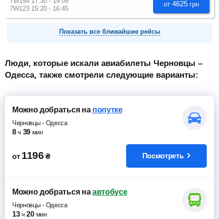
7W154 17:30 - 19:05
4625
от
грн
7W123 15:20 - 16:45
Показать все ближайшие рейсы
Люди, которые искали авиабилеты Черновцы –
Одесса, также смотрели следующие варианты:
Можно добраться
на
попутке
Черновцы
-
Одесса
8
39
ч
мин
1196
Посмотреть
от
₴
Можно добраться
на
автобусе
Черновцы
-
Одесса
13
20
ч
мин