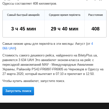
Одессы составляет 408 километров.
Февраль
Март
Апрель
Самый быстрый авиарейс
Среднее время перёлета
Расстояние
Май
Июнь
Июль
3 ч 45 мин
29 ч 40 мин
408
Самые низкие цены для перелёта в эти месяцы: Август (от
4
066
UAH
)
Стоимость самого дешевого рейса, найденного на BiletyPlus.ua,
равняется
3 634
UAH
Это авиабилет эконом-класса на рейс с
пересадкой авиакомпаний МАУ - Международные Авиалинии
Украины, Райанэйр PS42-FR6897-FR6905 из Черновцов в Одессу на
27 марта 2020, который вылетает в 07:10 и прилетает в 12:50.
Чтобы купить авиабилет, запустите поиск.
Запустить поиск