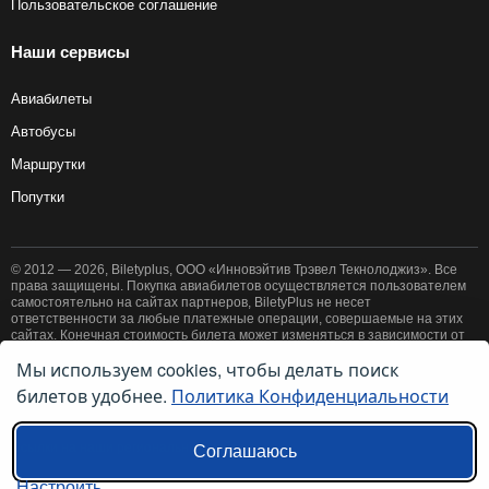
Пользовательское соглашение
Наши сервисы
Авиабилеты
Автобусы
Маршрутки
Попутки
© 2012 — 2026, Biletyplus, ООО «Инновэйтив Трэвел Текнолоджиз». Все
права защищены. Покупка авиабилетов осуществляется пользователем
самостоятельно на сайтах партнеров, BiletyPlus не несет
ответственности за любые платежные операции, совершаемые на этих
сайтах. Конечная стоимость билета может изменяться в зависимости от
выбранного способа оплаты. Использование этого сайта означает
Мы используем cookies, чтобы делать поиск
принятие правил
пользовательского соглашения
и
политики
билетов удобнее.
Политика Конфиденциальности
конфиденциальности
.
Ссылки на наши региональные сайты:
Соглашаюсь
Настроить