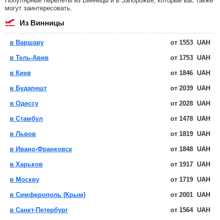
Популярные перелеты из Винницы и в Запорожье, которые вас также
могут заинтересовать.
из Винницы
в Варшаву
от
1553
UAH
в Тель-Авив
от
1753
UAH
в Киев
от
1846
UAH
в Будапешт
от
2039
UAH
в Одессу
от
2028
UAH
в Стамбул
от
1478
UAH
в Львов
от
1819
UAH
в Ивано-Франковск
от
1848
UAH
в Харьков
от
1917
UAH
в Москву
от
1719
UAH
в Симферополь (Крым)
от
2001
UAH
в Санкт-Петербург
от
1564
UAH