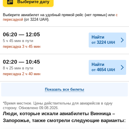
Выберите дату
Ноябрь
Декабрь
Январь
Выберите авиабилет на удобный прямой рейс (нет прямых) или
с
пересадкой
(
от
3224
UAH
).
Февраль
Март
Апрель
06:20 — 12:05
Найти
5
ч
45
мин
в пути
3224
от
UAH
пересадка 3
ч
45
мин
Май
Июнь
Июль
02:20 — 10:45
Найти
8
ч
25
мин
в пути
4654
от
UAH
пересадка 2
ч
40
мин
Показать все билеты
*Время местное. Цены действительны для авиарейсов в одну
сторону. Обновлено 09.08.2026.
Люди, которые искали авиабилеты Винница –
Запорожье, также смотрели следующие варианты: