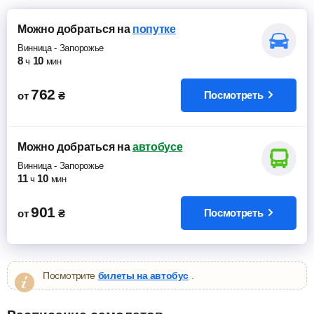
Можно добраться
на
попутке
Винница
-
Запорожье
8
10
ч
мин
762
Посмотреть
от
₴
Можно добраться
на
автобусе
Винница
-
Запорожье
11
10
ч
мин
901
Посмотреть
от
₴
Посмотрите
билеты на автобус
.