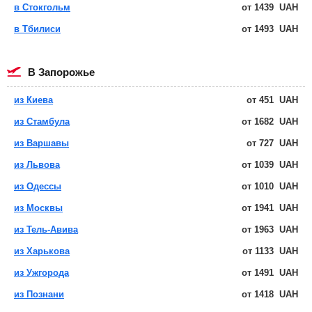
в Стокгольм
от
1439
UAH
в Тбилиси
от
1493
UAH
в Запорожье
из Киева
от
451
UAH
из Стамбула
от
1682
UAH
из Варшавы
от
727
UAH
из Львова
от
1039
UAH
из Одессы
от
1010
UAH
из Москвы
от
1941
UAH
из Тель-Авива
от
1963
UAH
из Харькова
от
1133
UAH
из Ужгорода
от
1491
UAH
из Познани
от
1418
UAH