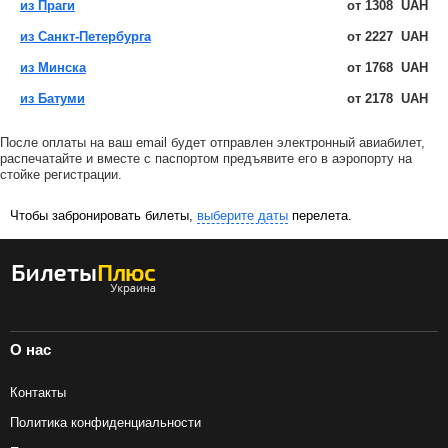
из Праги
от
1308
UAH
из Санкт-Петербурга
от
2227
UAH
из Минска
от
1768
UAH
из Батуми
от
2178
UAH
После оплаты на ваш email будет отправлен электронный авиабилет,
распечатайте и вместе с паспортом предъявите его в аэропорту на
стойке регистрации.
Чтобы забронировать билеты,
выберите даты
перелета.
О нас
Контакты
Политика конфиденциальности