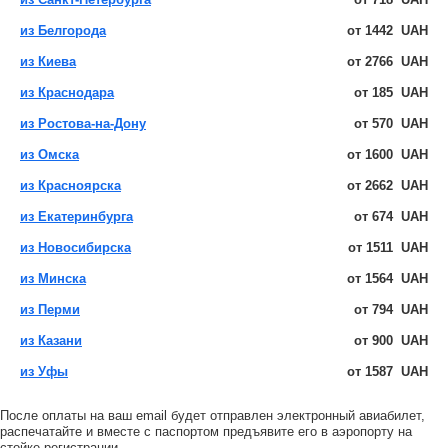
из Белгорода
от
1442
UAH
из Киева
от
2766
UAH
из Краснодара
от
185
UAH
из Ростова-на-Дону
от
570
UAH
из Омска
от
1600
UAH
из Красноярска
от
2662
UAH
из Екатеринбурга
от
674
UAH
из Новосибирска
от
1511
UAH
из Минска
от
1564
UAH
из Перми
от
794
UAH
из Казани
от
900
UAH
из Уфы
от
1587
UAH
После оплаты на ваш email будет отправлен электронный авиабилет,
распечатайте и вместе с паспортом предъявите его в аэропорту на
стойке регистрации.