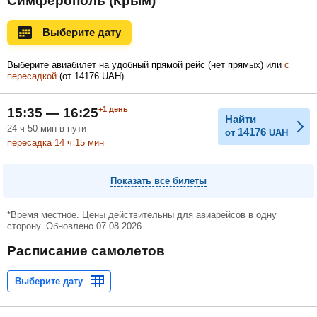
Симферополь (Крым)
Ноябрь
Декабрь
Январь
Выберите дату
Выберите авиабилет на удобный прямой рейс (нет прямых) или
с
пересадкой
(
от
14176
UAH
).
Февраль
Март
Апрель
+1
день
15:35 — 16:25
Найти
24
ч
50
мин
в пути
14176
от
UAH
Май
Июнь
Июль
пересадка 14
ч
15
мин
Показать все билеты
*Время местное. Цены действительны для авиарейсов в одну
сторону. Обновлено 07.08.2026.
Расписание самолетов