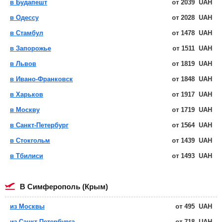
в Будапешт
от
2039
UAH
в Одессу
от
2028
UAH
в Стамбул
от
1478
UAH
в Запорожье
от
1511
UAH
в Львов
от
1819
UAH
в Ивано-Франковск
от
1848
UAH
в Харьков
от
1917
UAH
в Москву
от
1719
UAH
в Санкт-Петербург
от
1564
UAH
в Стокгольм
от
1439
UAH
в Тбилиси
от
1493
UAH
в Симферополь (Крым)
из Москвы
от
495
UAH
из Санкт-Петербурга
от
718
UAH