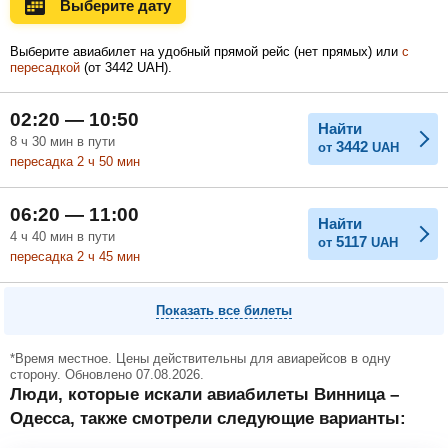
Выберите дату
Ноябрь
Декабрь
Январь
Выберите авиабилет на удобный прямой рейс (нет прямых) или
с
пересадкой
(
от
3442
UAH
).
Февраль
Март
Апрель
02:20 — 10:50
Найти
8
ч
30
мин
в пути
3442
от
UAH
пересадка 2
ч
50
мин
Май
Июнь
Июль
06:20 — 11:00
Найти
4
ч
40
мин
в пути
5117
от
UAH
пересадка 2
ч
45
мин
Показать все билеты
*Время местное. Цены действительны для авиарейсов в одну
сторону. Обновлено 07.08.2026.
Люди, которые искали авиабилеты Винница –
Одесса, также смотрели следующие варианты: