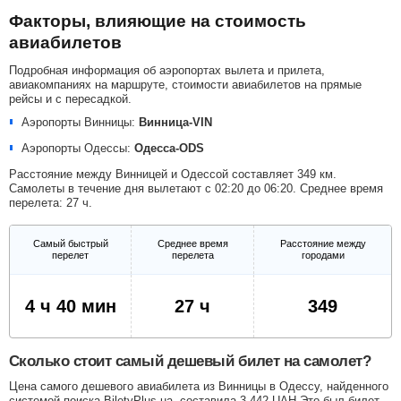
Факторы, влияющие на стоимость
авиабилетов
Подробная информация об аэропортах вылета и прилета,
авиакомпаниях на маршруте, стоимости авиабилетов на прямые
рейсы и с пересадкой.
Аэропорты Винницы:
Винница-VIN
Аэропорты Одессы:
Одесса-ODS
Расстояние между Винницей и Одессой составляет 349 км.
Самолеты в течение дня вылетают с 02:20 до 06:20. Среднее время
перелета: 27 ч.
Самый быстрый
Среднее время
Расстояние между
перелет
перелета
городами
4 ч 40 мин
27 ч
349
Сколько стоит самый дешевый билет на самолет?
Цена самого дешевого авиабилета из Винницы в Одессу, найденного
системой поиска BiletyPlus.ua, составила
3 442
UAH
Это был билет