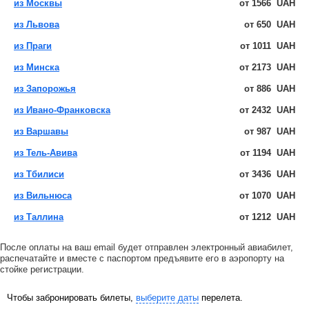
из Москвы
от
1566
UAH
из Львова
от
650
UAH
из Праги
от
1011
UAH
из Минска
от
2173
UAH
из Запорожья
от
886
UAH
из Ивано-Франковска
от
2432
UAH
из Варшавы
от
987
UAH
из Тель-Авива
от
1194
UAH
из Тбилиси
от
3436
UAH
из Вильнюса
от
1070
UAH
из Таллина
от
1212
UAH
После оплаты на ваш email будет отправлен электронный авиабилет,
распечатайте и вместе с паспортом предъявите его в аэропорту на
стойке регистрации.
Чтобы забронировать билеты,
выберите даты
перелета.