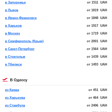
в Запорожье
от
1511
UAH
в Львов
от
1819
UAH
в Ивано-Франковск
от
1848
UAH
в Харьков
от
1917
UAH
в Москву
от
1719
UAH
в Симферополь (Крым)
от
2001
UAH
в Санкт-Петербург
от
1564
UAH
в Стокгольм
от
1439
UAH
в Тбилиси
от
1493
UAH
в Одессу
из Киева
от
451
UAH
из Харькова
от
464
UAH
из Стамбула
от
2406
UAH