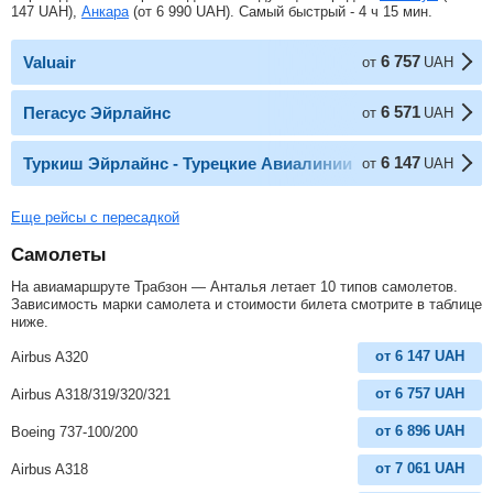
147
UAH
),
Анкара
(от
6 990
UAH
). Самый быстрый - 4 ч 15 мин.
6 757
Valuair
от
UAH
6 571
Пегасус Эйрлайнс
от
UAH
6 147
Туркиш Эйрлайнс - Турецкие Авиалинии
от
UAH
Еще рейсы с пересадкой
Самолеты
На авиамаршруте Трабзон — Анталья летает 10 типов самолетов.
Зависимость марки самолета и стоимости билета смотрите в таблице
ниже.
от
6 147
UAH
Airbus A320
от
6 757
UAH
Airbus A318/319/320/321
от
6 896
UAH
Boeing 737-100/200
от
7 061
UAH
Airbus A318