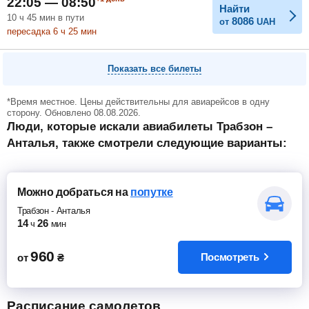
22:05 — 08:50
Найти
10
ч
45
мин
в пути
8086
от
UAH
пересадка 6
ч
25
мин
Показать все билеты
*Время местное. Цены действительны для авиарейсов в одну
сторону. Обновлено 08.08.2026.
Люди, которые искали авиабилеты Трабзон –
Анталья, также смотрели следующие варианты:
Можно добраться
на
попутке
Трабзон
-
Анталья
14
26
ч
мин
960
Посмотреть
от
₴
Расписание самолетов