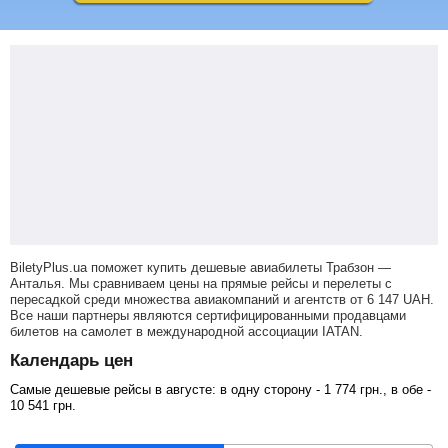
BiletyPlus.ua поможет купить дешевые авиабилеты Трабзон —
Анталья.
Мы сравниваем цены на прямые рейсы и перелеты с
пересадкой среди множества авиакомпаний и агентств от
6 147
UAH
.
Все наши партнеры являются сертифицированными продавцами
билетов на самолет в международной ассоциации IATAN.
Календарь цен
Самые дешевые рейсы в августе: в одну сторону -
1 774
грн
., в обе -
10 541
грн
.