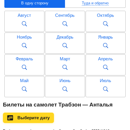
В одну сторону
Туда и обратно
Август
Сентябрь
Октябрь
Ноябрь
Декабрь
Январь
Февраль
Март
Апрель
Май
Июнь
Июль
Август
Сентябрь
Октябрь
Билеты на самолет Трабзон — Анталья
Выберите дату
Ноябрь
Декабрь
Январь