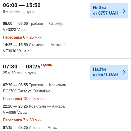
06:00 — 15:50
Найти
9 ч 50 мин в пути
6757
UAH
от
06:00 — 08:00
Трабзон — Стамбул
VF3323 Valuair
Пересадка 6 ч 25 мин
14:25 — 15:50
Стамбул — Анталья
VF3036 Valuair
+1день
07:30 — 08:25
Найти
25 ч 50 мин в пути
6571
UAH
от
07:30 — 08:55
Трабзон — Ковильян
PC3706 Пегасус Эйрлайнс
Пересадка 13 ч 25 мин
22:20 — 23:25
Ковильян — Анкара
VF4089 Valuair
Пересадка 7 ч 50 мин
07:15 — 08:25
Анкара — Анталья