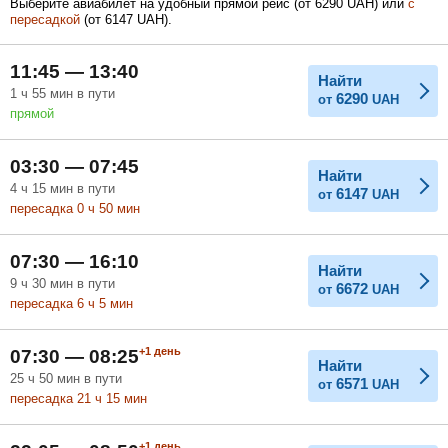
Выберите авиабилет на удобный прямой рейс (
от
6290
UAH
) или
с
пересадкой
(
от
6147
UAH
).
Февраль
Март
Апрель
11:45 — 13:40
Найти
1
ч
55
мин
в пути
6290
от
UAH
прямой
Май
Июнь
Июль
03:30 — 07:45
Найти
4
ч
15
мин
в пути
6147
от
UAH
пересадка 0
ч
50
мин
07:30 — 16:10
Найти
9
ч
30
мин
в пути
6672
от
UAH
пересадка 6
ч
5
мин
+1
день
07:30 — 08:25
Найти
25
ч
50
мин
в пути
6571
от
UAH
пересадка 21
ч
15
мин
+1
день