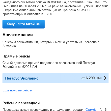
найденного системой поиска BiletyPlus.ua, составила
6 147
UAH
Это
был билет на 30 июля 2026 г. на рейс авиакомпании Туркиш Эйрлайнс
- Турецкие Авиалинии, вылетающий из Трабзона в 03:30 и
прилетающий в Анталию в 13:00.
Хочу найти такой же!
Авиакомпании
Список 3 авиакомпании, которыми можно улететь из Трабзона в
Анталию.
Прямые рейсы
Самый дешевый прямой предсавлен авиакомпанией Пегасус
Эйрлайнс за
6290
UAH
.
6 290
Пегасус Эйрлайнс
от
UAH
Еще прямые рейсы
Рейсы с пересадкой
Пересадка может происходить в следующих городах:
Стамбул
(от
6