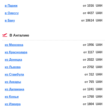
в Париж
от
1016
UAH
в Одессу
от
4437
UAH
в Баку
от
10614
UAH
в Анталию
из Мюнхена
от
1956
UAH
из Краснодара
от
1117
UAH
из Донецка
от
2022
UAH
из Львова
от
2702
UAH
из Стамбула
от
312
UAH
из Анкары
от
765
UAH
из Даламана
от
1241
UAH
из Коньи
от
1760
UAH
из Измира
от
1804
UAH