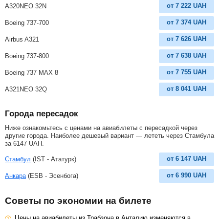
от
7 222
UAH
A320NEO 32N
от
7 374
UAH
Boeing 737-700
от
7 626
UAH
Airbus A321
от
7 638
UAH
Boeing 737-800
от
7 755
UAH
Boeing 737 MAX 8
от
8 041
UAH
A321NEO 32Q
Города пересадок
Ниже ознакомьтесь с ценами на авиабилеты с пересадкой через
другие города. Наиболее дешевый вариант — лететь через Стамбула
за
6147
UAH
.
от
6 147
UAH
Стамбул
(IST - Ататурк)
от
6 990
UAH
Анкара
(ESB - Эсенбога)
Советы по экономии на билете
Цены на авиабилеты из Трабзона в Анталию изменяются в