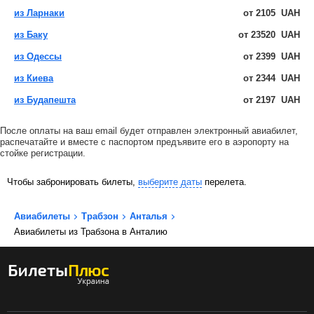
из Ларнаки
от
2105
UAH
из Баку
от
23520
UAH
из Одессы
от
2399
UAH
из Киева
от
2344
UAH
из Будапешта
от
2197
UAH
После оплаты на ваш email будет отправлен электронный авиабилет,
распечатайте и вместе с паспортом предъявите его в аэропорту на
стойке регистрации.
Чтобы забронировать билеты,
выберите даты
перелета.
Авиабилеты
Трабзон
Анталья
Авиабилеты из Трабзона в Анталию