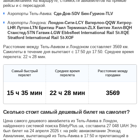
авиакомпаниях на маршруте, стоимости авиабилетов на прямые
рейсы и с пересадкой.
Аэропорты Тель-Авива:
Сде-Дов-SDV
Бен-Гурион-TLV
Аэропорты Лондона:
Лондон-Сити-LCY
Ватерлоо-QQW
Хитроу-
LHR
Лутон-LTN
Бритиш Раил Терминал-ZLX
Биггин Хилл-BQH
Станстед-STN
Гатвик-LGW
Ebbsfleet International Rail St-XQE
Stratford International Rail St-XOF
Расстояние между Тель-Авивом и Лондоном составляет 3569 км.
Самолеты в течение дня вылетают с 17:50 до 17:50. Среднее время
перелета: 22 ч 28 мин.
Самый быстрый
Среднее время
Расстояние между
перелет
перелета
городами
15 ч 35 мин
22 ч 28 мин
3569
Сколько стоит самый дешевый билет на самолет?
Цена самого дешевого авиабилета из Тель-Авива в Лондон,
найденного системой поиска BiletyPlus.ua, составила
27 048
UAH
Это
был билет на 24 апреля 2026 г. на рейс авиакомпании Этихад
Авиалинии, вылетающий из Тель-Авива в 17:50 и прилетающий в