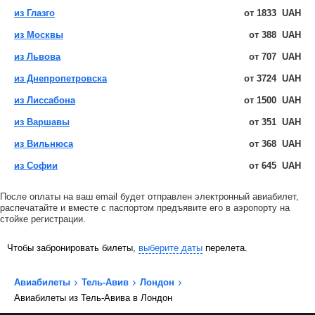
из Глазго
от
1833
UAH
из Москвы
от
388
UAH
из Львова
от
707
UAH
из Днепропетровска
от
3724
UAH
из Лиссабона
от
1500
UAH
из Варшавы
от
351
UAH
из Вильнюса
от
368
UAH
из Софии
от
645
UAH
После оплаты на ваш email будет отправлен электронный авиабилет,
распечатайте и вместе с паспортом предъявите его в аэропорту на
стойке регистрации.
Чтобы забронировать билеты,
выберите даты
перелета.
Авиабилеты
Тель-Авив
Лондон
Авиабилеты из Тель-Авива в Лондон