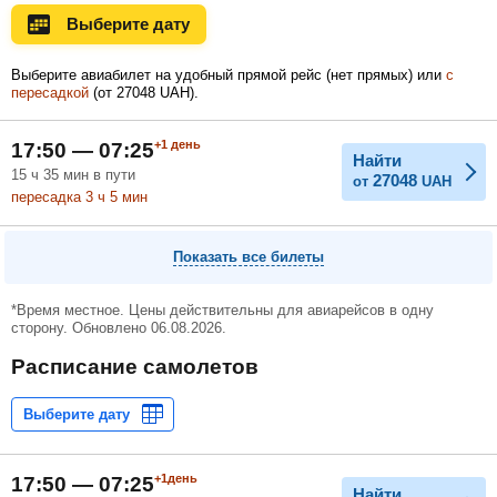
Выберите дату
Ноябрь
Декабрь
Январь
Выберите авиабилет на удобный прямой рейс (нет прямых) или
с
пересадкой
(
от
27048
UAH
).
Февраль
Март
Апрель
+1
день
17:50 — 07:25
Найти
15
ч
35
мин
в пути
27048
от
UAH
пересадка 3
ч
5
мин
Май
Июнь
Июль
Показать все билеты
*Время местное. Цены действительны для авиарейсов в одну
сторону. Обновлено 06.08.2026.
Расписание самолетов
+1день
17:50 — 07:25
Найти