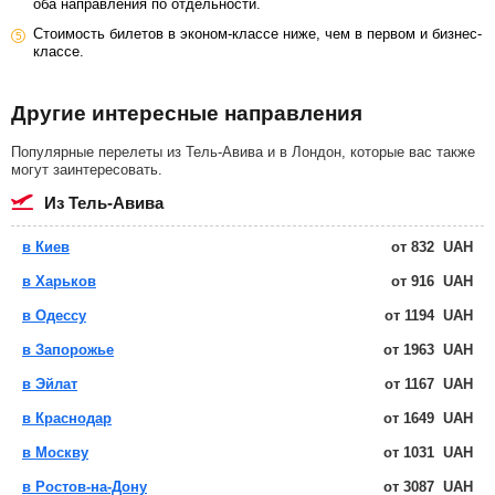
оба направления по отдельности.
Стоимость билетов в эконом-классе ниже, чем в первом и бизнес-
классе.
Другие интересные направления
Популярные перелеты из Тель-Авива и в Лондон, которые вас также
могут заинтересовать.
из Тель-Авива
в Киев
от
832
UAH
в Харьков
от
916
UAH
в Одессу
от
1194
UAH
в Запорожье
от
1963
UAH
в Эйлат
от
1167
UAH
в Краснодар
от
1649
UAH
в Москву
от
1031
UAH
в Ростов-на-Дону
от
3087
UAH