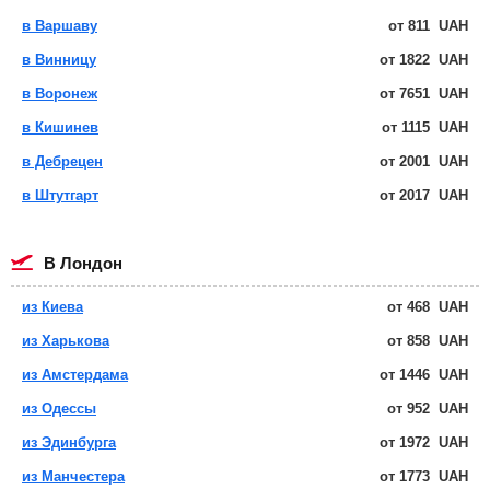
в Варшаву
от
811
UAH
в Винницу
от
1822
UAH
в Воронеж
от
7651
UAH
в Кишинев
от
1115
UAH
в Дебрецен
от
2001
UAH
в Штутгарт
от
2017
UAH
в Лондон
из Киева
от
468
UAH
из Харькова
от
858
UAH
из Амстердама
от
1446
UAH
из Одессы
от
952
UAH
из Эдинбурга
от
1972
UAH
из Манчестера
от
1773
UAH