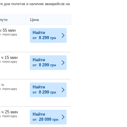
е дни полетов и наличие авиарейсов на
пути
Цена
ч 55 мин
Найти
л. пересадку
8 299
от
грн
 ч 15 мин
Найти
л. пересадку
8 299
от
грн
 ч
Найти
л. пересадку
8 299
от
грн
 ч 25 мин
Найти
л. пересадку
28 099
от
грн