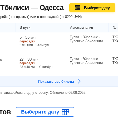
 Тбилиси — Одесса
Выберите дату
рейс (нет прямых) или
с пересадкой
(
от
8299
UAH
).
В пути
Авиакомпания
№ 
5
55
Туркиш Эйрлайнс -
TK
ч
мин
Турецкие Авиалинии
TK
пересадки
2
ч
0
мин
- Стамбул
27
30
Туркиш Эйрлайнс -
TK
нь
ч
мин
Турецкие Авиалинии
TK
пересадки
23
ч
40
мин
- Стамбул
Показать все билеты
я авиарейсов в одну сторону. Обновлено 06.08.2026.
тов