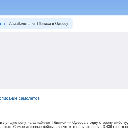
а
Авиабилеты из Тбилиси в Одессу
списание самолетов
и лучшую цену на авиабилет Тбилиси — Одесса в одну сторону либо ту
илеты». Самые дешевые рейсы в августе: в одну сторону -
3 436
грн
., в 