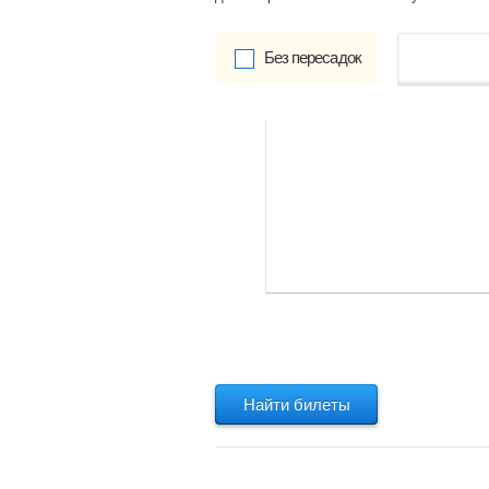
Без пересадок
от
Обратно:
указать
Найти билеты
Найти билеты