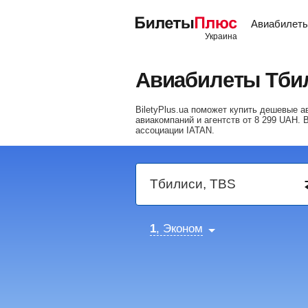
Авиабилет
Авиабилеты Тби
BiletyPlus.ua поможет купить дешевые
авиакомпаний и агентств от
8 299
UAH
. 
ассоциации IATAN.
1
, Эконом