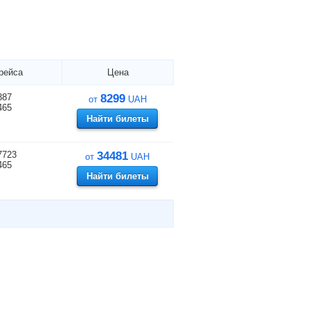
рейса
Цена
387
8299
от
UAH
465
Найти билеты
7723
34481
от
UAH
465
Найти билеты