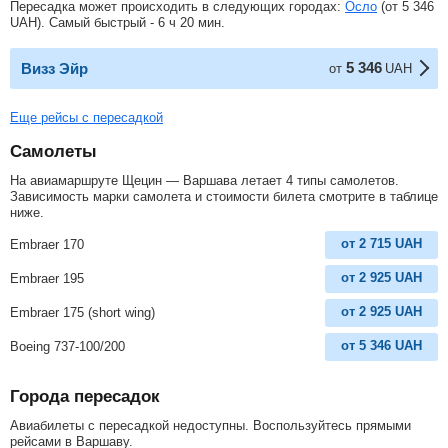
Пересадка может происходить в следующих городах:
Осло
(от
5 346
UAH
). Самый быстрый - 6 ч 20 мин.
5 346
Визз Эйр
от
UAH
Еще рейсы с пересадкой
Самолеты
На авиамаршруте Щецин — Варшава летает 4 типы самолетов.
Зависимость марки самолета и стоимости билета смотрите в таблице
ниже.
от
2 715
UAH
Embraer 170
от
2 925
UAH
Embraer 195
от
2 925
UAH
Embraer 175 (short wing)
от
5 346
UAH
Boeing 737-100/200
Города пересадок
Авиабилеты с пересадкой недоступны. Воспользуйтесь прямыми
рейсами в Варшаву.