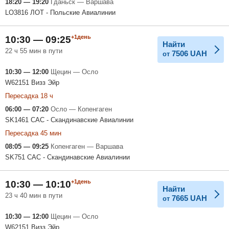
18:20 — 19:20
Гданьск — Варшава
LO3816 ЛОТ - Польские Авиалинии
+1день
10:30 — 09:25
Найти
22 ч 55 мин в пути
7506
UAH
от
10:30 — 12:00
Щецин — Осло
W62151 Визз Эйр
Пересадка 18 ч
06:00 — 07:20
Осло — Копенгаген
SK1461 САС - Скандинавские Авиалинии
Пересадка 45 мин
08:05 — 09:25
Копенгаген — Варшава
SK751 САС - Скандинавские Авиалинии
+1день
10:30 — 10:10
Найти
23 ч 40 мин в пути
7665
UAH
от
10:30 — 12:00
Щецин — Осло
W62151 Визз Эйр