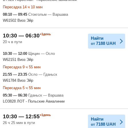
Пересадка 14 ч 10 мин
08:10 — 09:45
Стокгольм — Варшава
W61502 Визз Эйр
+1день
10:30 — 06:30
Найти
20 ч в пути
7188
UAH
от
10:30 — 12:00
Щецин — Осло
W62151 Визз Эйр
Пересадка 9 ч 55 мин
21:55 — 23:35
Осло — Гданьск
W61784 Визз Эйр
Пересадка 5 ч 55 мин
05:30 — 06:30
Гданьск — Варшава
LO3828 ЛОТ - Польские Авиалинии
+1день
10:30 — 12:55
Найти
26 ч 25 мин в пути
7188
UAH
от