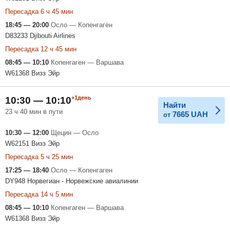
Пересадка 6 ч 45 мин
18:45 — 20:00
Осло — Копенгаген
D83233 Djibouti Airlines
Пересадка 12 ч 45 мин
08:45 — 10:10
Копенгаген — Варшава
W61368 Визз Эйр
+1день
10:30 — 10:10
Найти
23 ч 40 мин в пути
7665
UAH
от
10:30 — 12:00
Щецин — Осло
W62151 Визз Эйр
Пересадка 5 ч 25 мин
17:25 — 18:40
Осло — Копенгаген
DY948 Норвегиан - Норвежские авиалинии
Пересадка 14 ч 5 мин
08:45 — 10:10
Копенгаген — Варшава
W61368 Визз Эйр