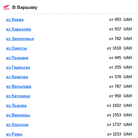
в Варшаву
из Киева
от
493
UAH
из Харькова
от
937
UAH
из Запорожья
от
782
UAH
из Одессы
от
1018
UAH
из Познани
от
445
UAH
из Гданьска
от
255
UAH
из Кракова
от
578
UAH
из Вроцлава
от
787
UAH
из Катовице
от
950
UAH
из Львова
от
1022
UAH
из Винницы
от
1553
UAH
из Херсона
от
1737
UAH
из Рима
от
1153
UAH