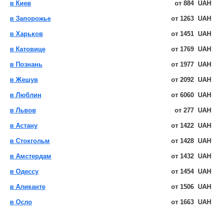
в Киев
от
884
UAH
в Запорожье
от
1263
UAH
в Харьков
от
1451
UAH
в Катовице
от
1769
UAH
в Познань
от
1977
UAH
в Жешув
от
2092
UAH
в Люблин
от
6060
UAH
в Львов
от
277
UAH
в Астану
от
1422
UAH
в Стокгольм
от
1428
UAH
в Амстердам
от
1432
UAH
в Одессу
от
1454
UAH
в Аликанте
от
1506
UAH
в Осло
от
1663
UAH