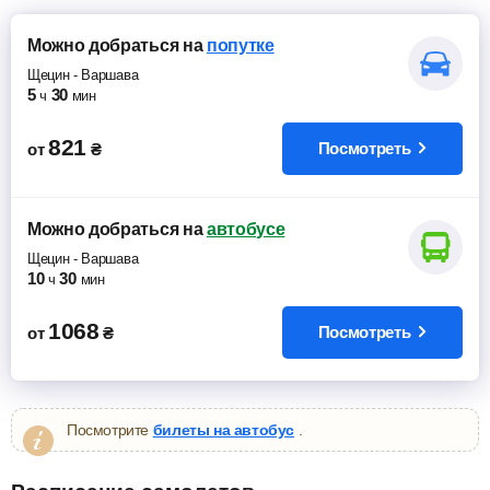
Можно добраться
на
попутке
Щецин
-
Варшава
5
30
ч
мин
821
Посмотреть
от
₴
Можно добраться
на
автобусе
Щецин
-
Варшава
10
30
ч
мин
1068
Посмотреть
от
₴
Посмотрите
билеты на автобус
.