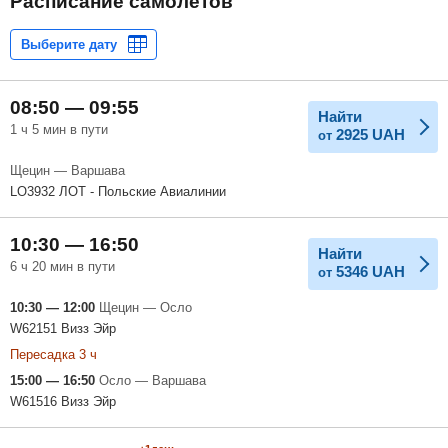
Расписание самолетов
08:50 — 09:55
Найти
1 ч 5 мин в пути
2925
UAH
от
Щецин — Варшава
LO3932 ЛОТ - Польские Авиалинии
10:30 — 16:50
Найти
6 ч 20 мин в пути
5346
UAH
от
10:30 — 12:00
Щецин — Осло
W62151 Визз Эйр
Пересадка 3 ч
15:00 — 16:50
Осло — Варшава
W61516 Визз Эйр