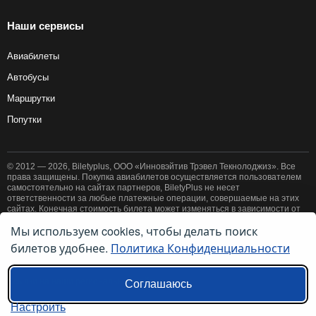
Наши сервисы
Авиабилеты
Автобусы
Маршрутки
Попутки
© 2012 — 2026, Biletyplus, ООО «Инновэйтив Трэвел Текнолоджиз». Все
права защищены. Покупка авиабилетов осуществляется пользователем
самостоятельно на сайтах партнеров, BiletyPlus не несет
ответственности за любые платежные операции, совершаемые на этих
сайтах. Конечная стоимость билета может изменяться в зависимости от
выбранного способа оплаты. Использование этого сайта означает
Мы используем cookies, чтобы делать поиск
принятие правил
пользовательского соглашения
и
политики
билетов удобнее.
Политика Конфиденциальности
конфиденциальности
.
Ссылки на наши региональные сайты:
Соглашаюсь
Настроить