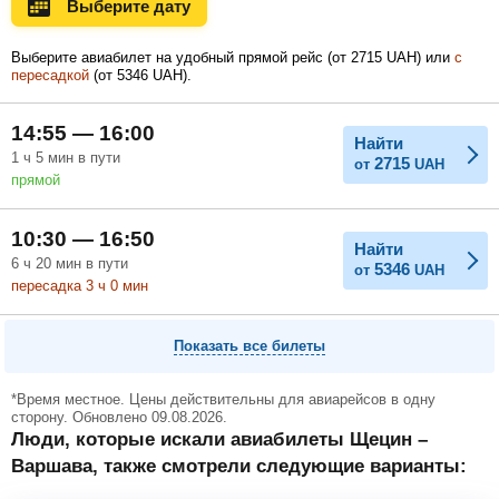
Выберите дату
Ноябрь
Декабрь
Январь
Выберите авиабилет на удобный прямой рейс (
от
2715
UAH
) или
с
пересадкой
(
от
5346
UAH
).
Февраль
Март
Апрель
14:55 — 16:00
Найти
1
ч
5
мин
в пути
2715
от
UAH
прямой
Май
Июнь
Июль
10:30 — 16:50
Найти
6
ч
20
мин
в пути
5346
от
UAH
пересадка 3
ч
0
мин
Показать все билеты
*Время местное. Цены действительны для авиарейсов в одну
сторону. Обновлено 09.08.2026.
Люди, которые искали авиабилеты Щецин –
Варшава, также смотрели следующие варианты: