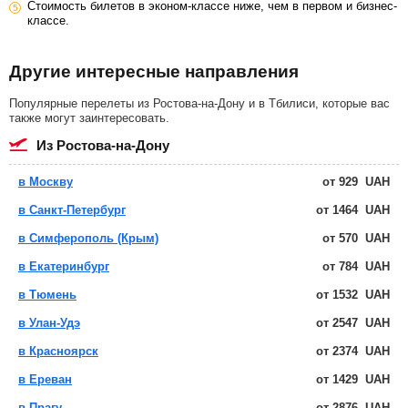
Стоимость билетов в эконом-классе ниже, чем в первом и бизнес-
классе.
Другие интересные направления
Популярные перелеты из Ростова-на-Дону и в Тбилиси, которые вас
также могут заинтересовать.
из Ростова-на-Дону
в Москву
от
929
UAH
в Санкт-Петербург
от
1464
UAH
в Симферополь (Крым)
от
570
UAH
в Екатеринбург
от
784
UAH
в Тюмень
от
1532
UAH
в Улан-Удэ
от
2547
UAH
в Красноярск
от
2374
UAH
в Ереван
от
1429
UAH
в Прагу
от
2876
UAH