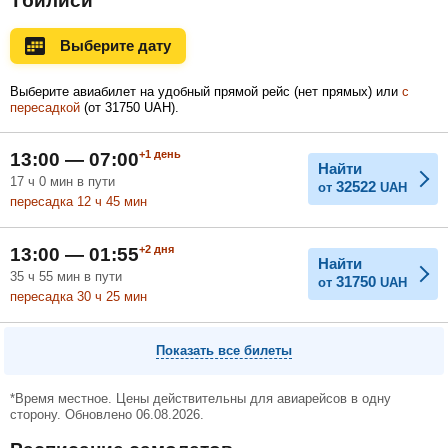
Тбилиси
Ноябрь
Декабрь
Январь
Выберите дату
Выберите авиабилет на удобный прямой рейс (нет прямых) или
с
пересадкой
(
от
31750
UAH
).
Февраль
Март
Апрель
+1
день
13:00 — 07:00
Найти
17
ч
0
мин
в пути
32522
от
UAH
Май
Июнь
Июль
пересадка 12
ч
45
мин
+2
дня
13:00 — 01:55
Найти
35
ч
55
мин
в пути
31750
от
UAH
пересадка 30
ч
25
мин
Показать все билеты
*Время местное. Цены действительны для авиарейсов в одну
сторону. Обновлено 06.08.2026.