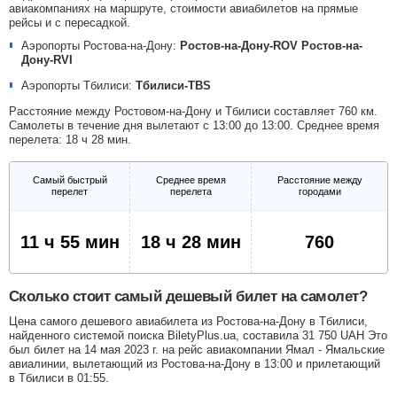
авиакомпаниях на маршруте, стоимости авиабилетов на прямые
рейсы и с пересадкой.
Аэропорты Ростова-на-Дону:
Ростов-на-Дону-ROV
Ростов-на-
Дону-RVI
Аэропорты Тбилиси:
Тбилиси-TBS
Расстояние между Ростовом-на-Дону и Тбилиси составляет 760 км.
Самолеты в течение дня вылетают с 13:00 до 13:00. Среднее время
перелета: 18 ч 28 мин.
Самый быстрый
Среднее время
Расстояние между
перелет
перелета
городами
11 ч 55 мин
18 ч 28 мин
760
Сколько стоит самый дешевый билет на самолет?
Цена самого дешевого авиабилета из Ростова-на-Дону в Тбилиси,
найденного системой поиска BiletyPlus.ua, составила
31 750
UAH
Это
был билет на 14 мая 2023 г. на рейс авиакомпании Ямал - Ямальские
авиалинии, вылетающий из Ростова-на-Дону в 13:00 и прилетающий
в Тбилиси в 01:55.