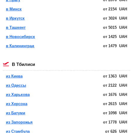
в Минск
от
2154
UAH
в Иркутск
от
3024
UAH
в Ташкент
от
5015
UAH
в Новосибирск
от
1425
UAH
в Калининград
от
1479
UAH
в Тбилиси
из Киева
от
1363
UAH
из Одессы
от
2122
UAH
из Харькова
от
1676
UAH
из Херсона
от
2615
UAH
из Батуми
от
1098
UAH
из Запорожья
от
1778
UAH
из Стамбула
от
626
UAH