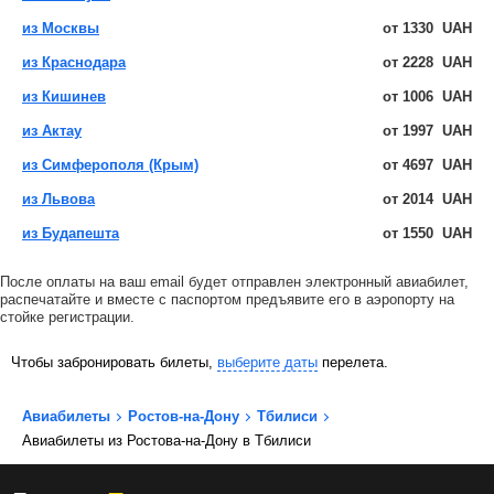
из Москвы
от
1330
UAH
из Краснодара
от
2228
UAH
из Кишинев
от
1006
UAH
из Актау
от
1997
UAH
из Симферополя (Крым)
от
4697
UAH
из Львова
от
2014
UAH
из Будапешта
от
1550
UAH
После оплаты на ваш email будет отправлен электронный авиабилет,
распечатайте и вместе с паспортом предъявите его в аэропорту на
стойке регистрации.
Чтобы забронировать билеты,
выберите даты
перелета.
Авиабилеты
Ростов-на-Дону
Тбилиси
Авиабилеты из Ростова-на-Дону в Тбилиси