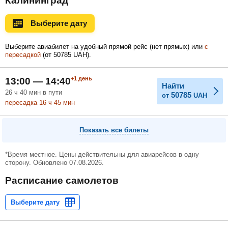
Калининград
Ноябрь
Декабрь
Январь
Выберите дату
Выберите авиабилет на удобный прямой рейс (нет прямых) или
с
пересадкой
(
от
50785
UAH
).
Февраль
Март
Апрель
+1
день
13:00 — 14:40
Найти
26
ч
40
мин
в пути
50785
от
UAH
Май
Июнь
Июль
пересадка 16
ч
45
мин
Показать все билеты
*Время местное. Цены действительны для авиарейсов в одну
сторону. Обновлено 07.08.2026.
Расписание самолетов