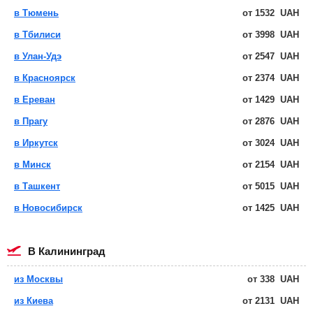
в Тюмень
от
1532
UAH
в Тбилиси
от
3998
UAH
в Улан-Удэ
от
2547
UAH
в Красноярск
от
2374
UAH
в Ереван
от
1429
UAH
в Прагу
от
2876
UAH
в Иркутск
от
3024
UAH
в Минск
от
2154
UAH
в Ташкент
от
5015
UAH
в Новосибирск
от
1425
UAH
в Калининград
из Москвы
от
338
UAH
из Киева
от
2131
UAH