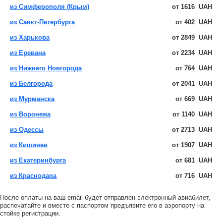
из Симферополя (Крым)
от
1616
UAH
из Санкт-Петербурга
от
402
UAH
из Харькова
от
2849
UAH
из Еревана
от
2234
UAH
из Нижнего Новгорода
от
764
UAH
из Белгорода
от
2041
UAH
из Мурманска
от
669
UAH
из Воронежа
от
1140
UAH
из Одессы
от
2713
UAH
из Кишинев
от
1907
UAH
из Екатеринбурга
от
681
UAH
из Краснодара
от
716
UAH
После оплаты на ваш email будет отправлен электронный авиабилет,
распечатайте и вместе с паспортом предъявите его в аэропорту на
стойке регистрации.