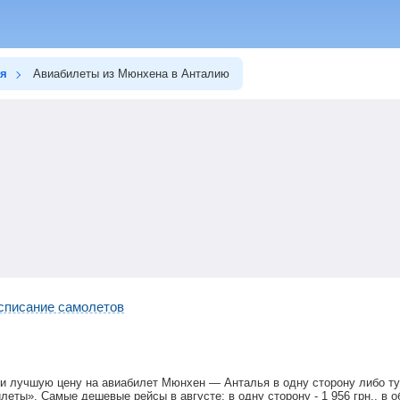
ья
Авиабилеты из Мюнхена в Анталию
списание самолетов
ти лучшую цену на авиабилет Мюнхен — Анталья в одну сторону либо т
илеты». Самые дешевые рейсы в августе: в одну сторону -
1 956
грн
., в 