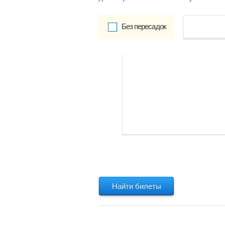
Без пересадок
от
Обратно:
указать
Найти билеты
Найти билеты