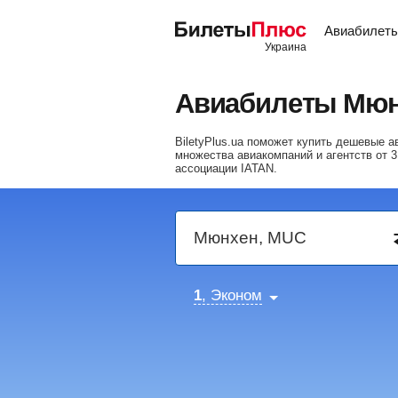
Авиабилет
Авиабилеты Мюн
BiletyPlus.ua поможет купить дешевые
множества авиакомпаний и агентств от
3
ассоциации IATAN.
1
, Эконом