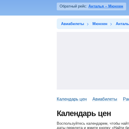
Обратный рейс:
Анталья – Мюнхен
Авиабилеты
Мюнхен
Антал
Календарь цен
Авиабилеты
Ра
Календарь цен
Воспользуйтесь календарем, чтобы най
даты перелета и жмите кнопку «Найти б