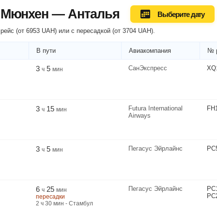
 Мюнхен — Анталья
Выберите дату
рейс (
от
6953
UAH
) или
с пересадкой
(
от
3704
UAH
).
В пути
Авиакомпания
№ 
3
5
СанЭкспресс
XQ
ч
мин
3
15
Futura International
FH
ч
мин
Airways
3
5
Пегасус Эйрлайнс
PC
ч
мин
6
25
Пегасус Эйрлайнс
PC
ч
мин
PC
пересадки
2
ч
30
мин
- Стамбул