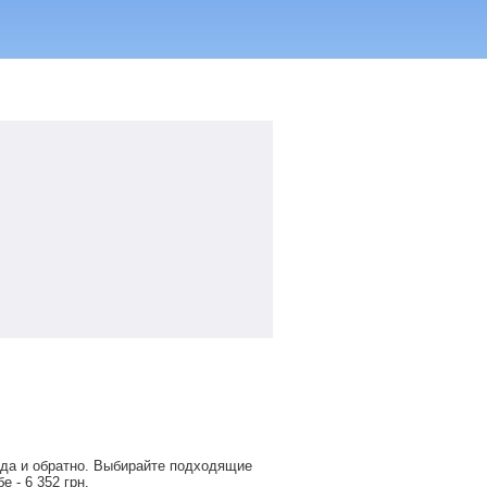
уда и обратно. Выбирайте подходящие
обе -
6 352
грн
.