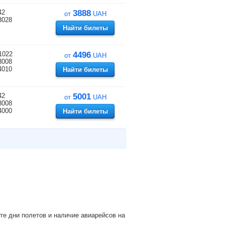
42
3888
от
UAH
3028
Найти билеты
1022
4496
от
UAH
3008
4010
Найти билеты
42
5001
от
UAH
3008
4000
Найти билеты
е дни полетов и наличие авиарейсов на