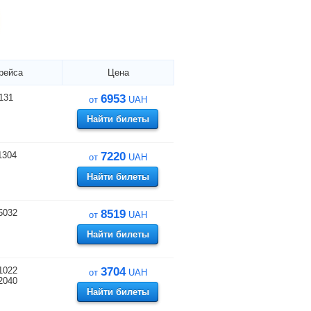
рейса
Цена
131
6953
от
UAH
Найти билеты
1304
7220
от
UAH
Найти билеты
5032
8519
от
UAH
Найти билеты
1022
3704
от
UAH
2040
Найти билеты