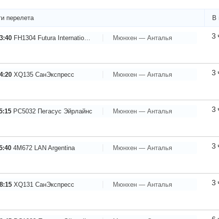
и перелета
В 
3 
3:40
FH1304
Futura International Airways
Мюнхен — Анталья
3 
4:20
XQ135
СанЭкспресс
Мюнхен — Анталья
3 
5:15
PC5032
Пегасус Эйрлайнс
Мюнхен — Анталья
3 
5:40
4M672
LAN Argentina
Мюнхен — Анталья
3 
8:15
XQ131
СанЭкспресс
Мюнхен — Анталья