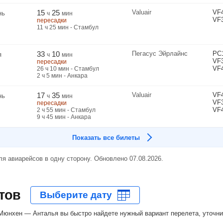
15
25
Valuair
VF
нь
ч
мин
VF
пересадки
11
ч
25
мин
- Стамбул
33
10
Пегасус Эйрлайнс
PC
я
ч
мин
VF
пересадки
VF
26
ч
10
мин
- Стамбул
2
ч
5
мин
- Анкара
17
35
Valuair
VF
нь
ч
мин
VF
пересадки
VF
2
ч
55
мин
- Стамбул
9
ч
45
мин
- Анкара
Показать все билеты
я авиарейсов в одну сторону. Обновлено 07.08.2026.
тов
юнхен — Анталья вы быстро найдете нужный вариант перелета, уточнит