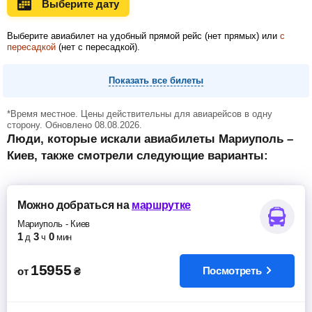
Выберите дату
Ноябрь
Декабрь
Январь
Выберите авиабилет на удобный прямой рейс (нет прямых) или
с
пересадкой
(нет с пересадкой).
Февраль
Март
Апрель
Показать все билеты
*Время местное. Цены действительны для авиарейсов в одну
Май
Июнь
Июль
сторону. Обновлено 08.08.2026.
Люди, которые искали авиабилеты Мариуполь –
Киев, также смотрели следующие варианты:
Можно добраться
на
маршрутке
Мариуполь
-
Киев
1
3
0
д
ч
мин
15955
Посмотреть
от
₴