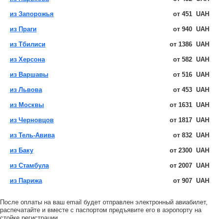
из Запорожья
от
451
UAH
из Праги
от
940
UAH
из Тбилиси
от
1386
UAH
из Херсона
от
582
UAH
из Варшавы
от
516
UAH
из Львова
от
453
UAH
из Москвы
от
1631
UAH
из Черновцов
от
1817
UAH
из Тель-Авива
от
832
UAH
из Баку
от
2300
UAH
из Стамбула
от
2007
UAH
из Парижа
от
907
UAH
После оплаты на ваш email будет отправлен электронный авиабилет,
распечатайте и вместе с паспортом предъявите его в аэропорту на
стойке регистрации.