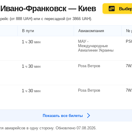
 Ивано-Франковск — Киев
Выбер
рейс (
от
888
UAH
) или
с пересадкой
(
от
3866
UAH
).
В пути
Авиакомпания
№ 
1
30
МАУ -
PS
ч
мин
Международные
Авиалинии Украины
1
30
Роза Ветров
7W
ч
мин
1
30
Роза Ветров
7W
ч
мин
Показать все билеты
я авиарейсов в одну сторону. Обновлено 07.08.2026.