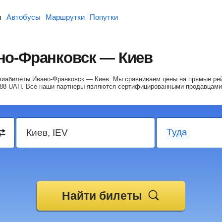
ы
Автобусы
Маршрутки
Попутки
но-Франковск — Киев
авиабилеты Ивано-Франковск — Киев.
Мы сравниваем цены на прямые рей
88
UAH
. Все наши партнеры являются сертифицированными продавцами
Туда
Найти билеты