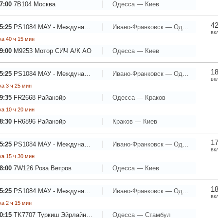
7:00
7B104
Москва
Одесса — Киев
42
5:25
PS1084
МАУ - Международные Авиалинии Украины
Ивано-Франковск — Одесса
вк
а 40 ч 15 мин
9:00
M9253
Мотор СИЧ А/К АО
Одесса — Киев
18
5:25
PS1084
МАУ - Международные Авиалинии Украины
Ивано-Франковск — Одесса
вк
а 3 ч 25 мин
9:35
FR2668
Райанэйр
Одесса — Краков
а 10 ч 20 мин
8:30
FR6896
Райанэйр
Краков — Киев
17
5:25
PS1084
МАУ - Международные Авиалинии Украины
Ивано-Франковск — Одесса
вк
а 15 ч 30 мин
8:00
7W126
Роза Ветров
Одесса — Киев
18
5:25
PS1084
МАУ - Международные Авиалинии Украины
Ивано-Франковск — Одесса
вк
а 2 ч 15 мин
0:15
TK7707
Туркиш Эйрлайнс - Турецкие Авиалинии
Одесса — Стамбул