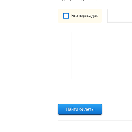
Без пересадок
от
Обратно:
указать
Найти билеты
Найти билеты