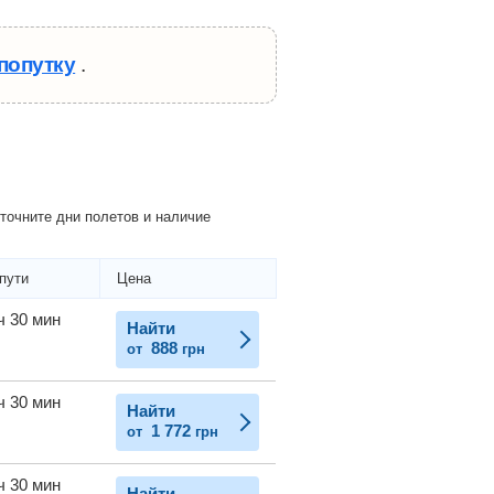
попутку
.
точните дни полетов и наличие
пути
Цена
ч 30 мин
Найти
888
от
грн
ч 30 мин
Найти
1 772
от
грн
ч 30 мин
Найти