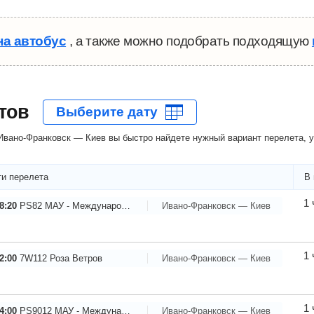
на автобус
, а также можно подобрать подходящую
тов
вано-Франковск — Киев вы быстро найдете нужный вариант перелета, у
и перелета
В 
1 
8:20
PS82
МАУ - Международные Авиалинии Украины
Ивано-Франковск — Киев
1 
2:00
7W112
Роза Ветров
Ивано-Франковск — Киев
1 
4:00
PS9012
МАУ - Международные Авиалинии Украины
Ивано-Франковск — Киев