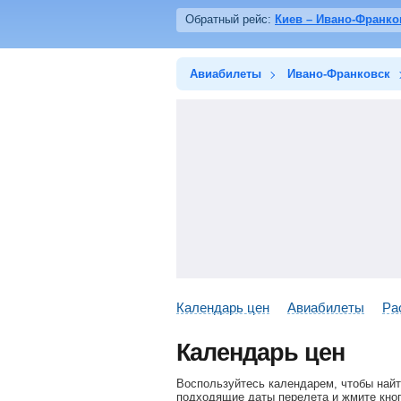
Обратный рейс:
Киев – Ивано-Франко
Авиабилеты
Ивано-Франковск
Календарь цен
Авиабилеты
Ра
Календарь цен
Воспользуйтесь календарем, чтобы найт
подходящие даты перелета и жмите кноп