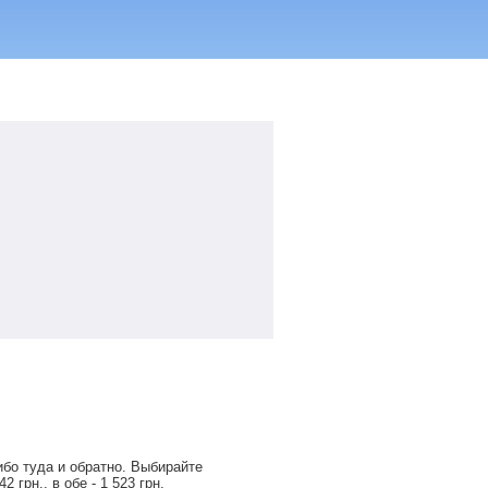
бо туда и обратно. Выбирайте
42
грн
., в обе -
1 523
грн
.