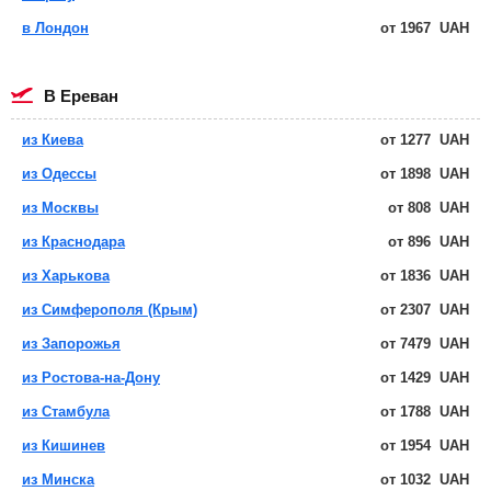
в Лондон
от
1967
UAH
в Ереван
из Киева
от
1277
UAH
из Одессы
от
1898
UAH
из Москвы
от
808
UAH
из Краснодара
от
896
UAH
из Харькова
от
1836
UAH
из Симферополя (Крым)
от
2307
UAH
из Запорожья
от
7479
UAH
из Ростова-на-Дону
от
1429
UAH
из Стамбула
от
1788
UAH
из Кишинев
от
1954
UAH
из Минска
от
1032
UAH