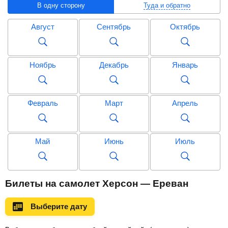
В одну сторону
Туда и обратно
Август
Сентябрь
Октябрь
Ноябрь
Декабрь
Январь
Февраль
Март
Апрель
Май
Июнь
Июль
Август
Сентябрь
Октябрь
Билеты на самолет Херсон — Ереван
Выберите дату
Ноябрь
Декабрь
Январь