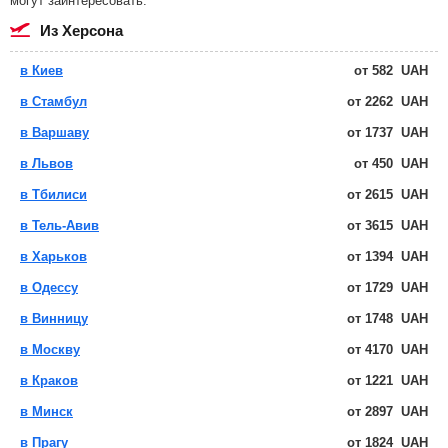
могут заинтересовать.
из Херсона
в Киев
от
582
UAH
в Стамбул
от
2262
UAH
в Варшаву
от
1737
UAH
в Львов
от
450
UAH
в Тбилиси
от
2615
UAH
в Тель-Авив
от
3615
UAH
в Харьков
от
1394
UAH
в Одессу
от
1729
UAH
в Винницу
от
1748
UAH
в Москву
от
4170
UAH
в Краков
от
1221
UAH
в Минск
от
2897
UAH
в Прагу
от
1824
UAH