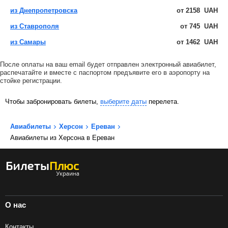
из Днепропетровска
от
2158
UAH
из Ставрополя
от
745
UAH
из Самары
от
1462
UAH
После оплаты на ваш email будет отправлен электронный авиабилет,
распечатайте и вместе с паспортом предъявите его в аэропорту на
стойке регистрации.
Чтобы забронировать билеты,
выберите даты
перелета.
Авиабилеты
Херсон
Ереван
Авиабилеты из Херсона в Ереван
О нас
Контакты