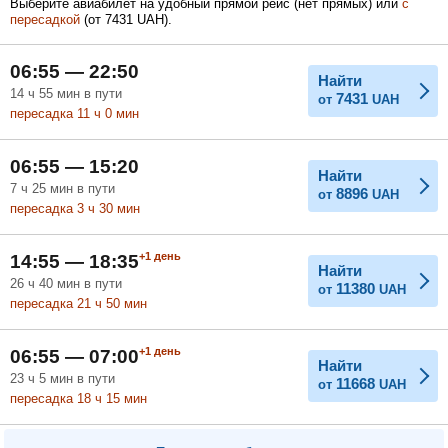
Выберите авиабилет на удобный прямой рейс (нет прямых) или
с
пересадкой
(
от
7431
UAH
).
Февраль
Март
Апрель
06:55 — 22:50
Найти
14
ч
55
мин
в пути
7431
от
UAH
пересадка 11
ч
0
мин
Май
Июнь
Июль
06:55 — 15:20
Найти
7
ч
25
мин
в пути
8896
от
UAH
пересадка 3
ч
30
мин
+1
день
14:55 — 18:35
Найти
26
ч
40
мин
в пути
11380
от
UAH
пересадка 21
ч
50
мин
+1
день
06:55 — 07:00
Найти
23
ч
5
мин
в пути
11668
от
UAH
пересадка 18
ч
15
мин