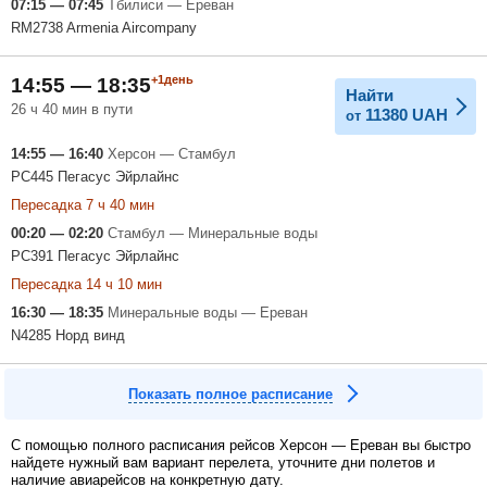
07:15 — 07:45
Тбилиси — Ереван
RM2738 Armenia Aircompany
+1день
14:55 — 18:35
Найти
26 ч 40 мин в пути
11380
UAH
от
14:55 — 16:40
Херсон — Стамбул
PC445 Пегасус Эйрлайнс
Пересадка 7 ч 40 мин
00:20 — 02:20
Стамбул — Минеральные воды
PC391 Пегасус Эйрлайнс
Пересадка 14 ч 10 мин
16:30 — 18:35
Минеральные воды — Ереван
N4285 Норд винд
Показать полное расписание
С помощью полного расписания рейсов Херсон — Ереван вы быстро
найдете нужный вам вариант перелета, уточните дни полетов и
наличие авиарейсов на конкретную дату.