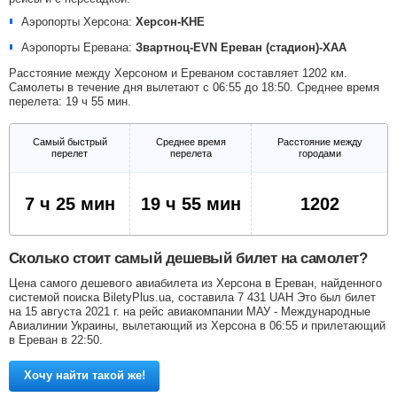
Аэропорты Херсона:
Херсон-KHE
Аэропорты Еревана:
Звартноц-EVN
Ереван (стадион)-XAA
Расстояние между Херсоном и Ереваном составляет 1202 км.
Самолеты в течение дня вылетают с 06:55 до 18:50. Среднее время
перелета: 19 ч 55 мин.
Самый быстрый
Среднее время
Расстояние между
перелет
перелета
городами
7 ч 25 мин
19 ч 55 мин
1202
Сколько стоит самый дешевый билет на самолет?
Цена самого дешевого авиабилета из Херсона в Ереван, найденного
системой поиска BiletyPlus.ua, составила
7 431
UAH
Это был билет
на 15 августа 2021 г. на рейс авиакомпании МАУ - Международные
Авиалинии Украины, вылетающий из Херсона в 06:55 и прилетающий
в Ереван в 22:50.
Хочу найти такой же!