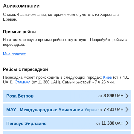
Авиакомпании
Список 4 авиакомпании, которыми можно улететь из Херсона в
Ереван.
Прямые рейсы
На этом маршруте прямые рейсы отсутствуют. Попробуйте рейсы с
пересадкой.
Мне повезет
Рейсы с пересадкой
Пересадка может происходить в следующих городах:
Киев
(от
7 431
UAH
),
Стамбул
(от
11 380
UAH
). Самый быстрый - 7 ч 25 мин.
8 896
Роза Ветров
от
UAH
7 431
МАУ - Международные Авиалинии Украины
от
UAH
11 380
Пегасус Эйрлайнс
от
UAH