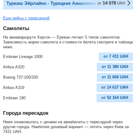
14 078
Туркиш Эйрлайнс - Турецкие Авиалинии
от
UAH
Еще рейсы с пересадкой
Самолеты
На авиамаршруте Херсон — Ереван летает 5 типов самолетов.
Зависимость марки самолета и стоимости билета смотрите в таблице
ниже.
от
7 431
UAH
Embraer Lineage 1000
от
11 380
UAH
Airbus A320
от
11 668
UAH
Boeing 737-100/200
от
14 637
UAH
Airbus A319
от
52 164
UAH
Embraer 190
Города пересадок
Ниже ознакомьтесь с ценами на авиабилеты с пересадкой через
другие города. Наиболее дешевый вариант — лететь через Киев за
7431
UAH
.