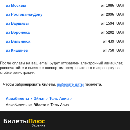
из Москвы
от
1086
UAH
из Ростова-на-Дону
от
2996
UAH
из Варшавы
от
1594
UAH
из Воронежа
от
5202
UAH
из Вильнюса
от
439
UAH
из Кишинев
от
750
UAH
После оплаты на ваш email будет отправлен электронный авиабилет,
распечатайте и вместе с паспортом предъявите его в аэропорту на
стойке регистрации.
Чтобы забронировать билеты,
выберите даты
перелета.
Авиабилеты
Эйлат
Тель-Авив
Авиабилеты из Эйлата в Тель-Авив