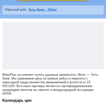
Обратный рейс:
Тель-Авив – Эйлат
BiletyPlus.ua поможет купить дешевые авиабилеты Эйлат — Тель-
Авив.
Мы сравниваем цены на прямые рейсы и перелеты с
пересадкой среди множества авиакомпаний и агентств от
13
443
UAH
. Все наши партнеры являются сертифицированными
продавцами билетов на самолет в международной ассоциации
IATAN.
Календарь цен