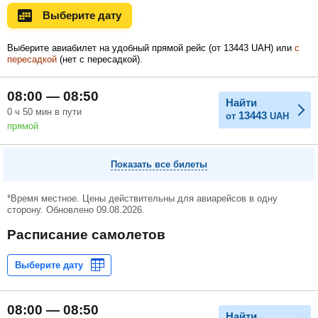
Выберите дату
Ноябрь
Декабрь
Январь
Выберите авиабилет на удобный прямой рейс (
от
13443
UAH
) или
с
пересадкой
(нет с пересадкой).
Февраль
Март
Апрель
08:00 — 08:50
Найти
0
ч
50
мин
в пути
13443
от
UAH
прямой
Май
Июнь
Июль
Показать все билеты
*Время местное. Цены действительны для авиарейсов в одну
сторону. Обновлено 09.08.2026.
Расписание самолетов
08:00 — 08:50
Найти