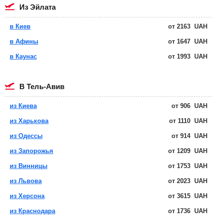
из Эйлата
в Киев
от
2163
UAH
в Афины
от
1647
UAH
в Каунас
от
1993
UAH
в Тель-Авив
из Киева
от
906
UAH
из Харькова
от
1110
UAH
из Одессы
от
914
UAH
из Запорожья
от
1209
UAH
из Винницы
от
1753
UAH
из Львова
от
2023
UAH
из Херсона
от
3615
UAH
из Краснодара
от
1736
UAH