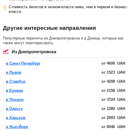
Стоимость билетов в эконом-классе ниже, чем в первом и бизнес-
классе.
Другие интересные направления
Популярные перелеты из Днепропетровска и в Донецк, которые вас
также могут заинтересовать.
из Днепропетровска
в Санкт-Петербург
от
4600
UAH
в Львов
от
1523
UAH
в Стамбул
от
4208
UAH
в Ереван
от
2158
UAH
в Лондон
от
3724
UAH
в Одессу
от
1280
UAH
в Харьков
от
2093
UAH
в Нью-Йорк
от
8046
UAH