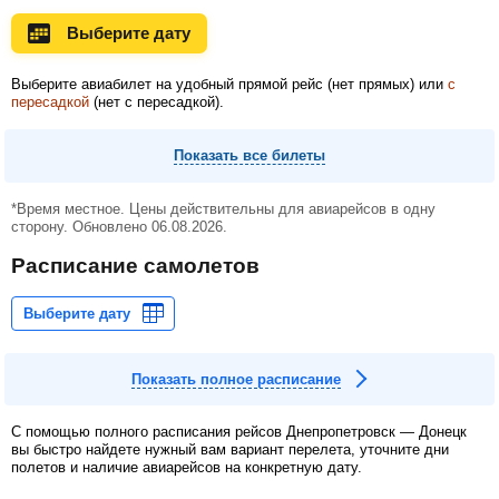
Ноябрь
Декабрь
Январь
Выберите дату
Выберите авиабилет на удобный прямой рейс (нет прямых) или
с
пересадкой
(нет с пересадкой).
Февраль
Март
Апрель
Показать все билеты
Май
Июнь
Июль
*Время местное. Цены действительны для авиарейсов в одну
сторону. Обновлено 06.08.2026.
Расписание самолетов
Показать полное расписание
С помощью полного расписания рейсов Днепропетровск — Донецк
вы быстро найдете нужный вам вариант перелета, уточните дни
полетов и наличие авиарейсов на конкретную дату.