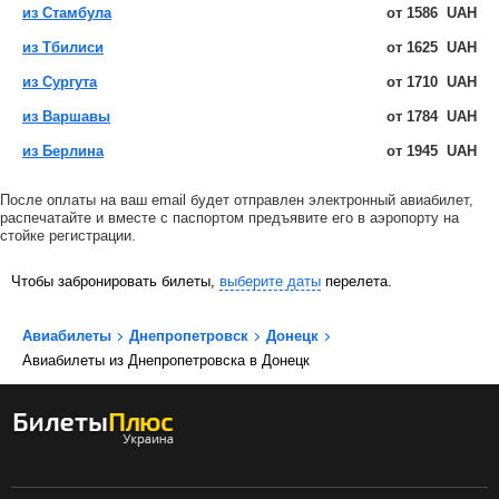
из Стамбула
от
1586
UAH
из Тбилиси
от
1625
UAH
из Сургута
от
1710
UAH
из Варшавы
от
1784
UAH
из Берлина
от
1945
UAH
После оплаты на ваш email будет отправлен электронный авиабилет,
распечатайте и вместе с паспортом предъявите его в аэропорту на
стойке регистрации.
Чтобы забронировать билеты,
выберите даты
перелета.
Авиабилеты
Днепропетровск
Донецк
Авиабилеты из Днепропетровска в Донецк