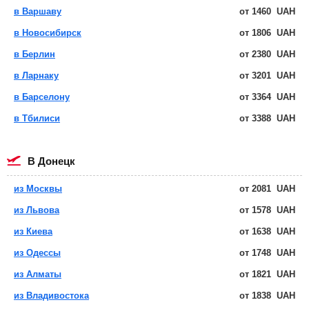
в Варшаву
от
1460
UAH
в Новосибирск
от
1806
UAH
в Берлин
от
2380
UAH
в Ларнаку
от
3201
UAH
в Барселону
от
3364
UAH
в Тбилиси
от
3388
UAH
в Донецк
из Москвы
от
2081
UAH
из Львова
от
1578
UAH
из Киева
от
1638
UAH
из Одессы
от
1748
UAH
из Алматы
от
1821
UAH
из Владивостока
от
1838
UAH