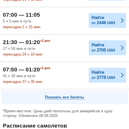
07:00 — 11:05
Найти
5
ч
5
мин
в пути
2446
от
UAH
пересадка 2
ч
15
мин
+2
дня
21:30 — 01:20
Найти
27
ч
50
мин
в пути
2705
от
UAH
пересадка 24
ч
10
мин
+2
дня
07:50 — 01:20
Найти
41
ч
30
мин
в пути
2778
от
UAH
пересадка 37
ч
35
мин
Показать все билеты
*Время местное. Цены действительны для авиарейсов в одну
сторону. Обновлено 08.08.2026.
Расписание самолетов