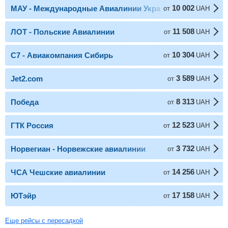
10 002
МАУ - Международные Авиалинии Украины
от
UAH
11 508
ЛОТ - Польские Авиалинии
от
UAH
10 304
С7 - Авиакомпания Сибирь
от
UAH
3 589
Jet2.com
от
UAH
8 313
Победа
от
UAH
12 523
ГТК Россия
от
UAH
3 732
Норвегиан - Норвежские авиалинии
от
UAH
14 256
ЧСА Чешские авиалинии
от
UAH
17 158
ЮТэйр
от
UAH
Еще рейсы с пересадкой