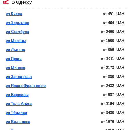
в Одессу
из Киева
от
451
UAH
из Харькова
от
464
UAH
из Стамбула
от
2406
UAH
из Москвы
от
1566
UAH
из Львова
от
650
UAH
из Праги
от
1011
UAH
из Минска
от
2173
UAH
из Запорожья
от
886
UAH
из Ивано-Франковска
от
2432
UAH
из Варшавы
от
987
UAH
из Тель-Авива
от
1194
UAH
из Тбилиси
от
3436
UAH
из Вильнюса
от
1070
UAH