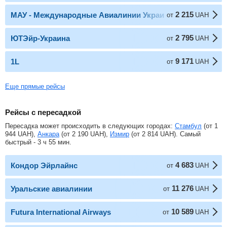
2 215
МАУ - Международные Авиалинии Украины
от
UAH
2 795
ЮТЭйр-Украина
от
UAH
9 171
1L
от
UAH
Еще прямые рейсы
Рейсы с пересадкой
Пересадка может происходить в следующих городах:
Стамбул
(от
1
944
UAH
),
Анкара
(от
2 190
UAH
),
Измир
(от
2 814
UAH
). Самый
быстрый - 3 ч 55 мин.
4 683
Кондор Эйрлайнс
от
UAH
11 276
Уральские авиалинии
от
UAH
10 589
Futura International Airways
от
UAH