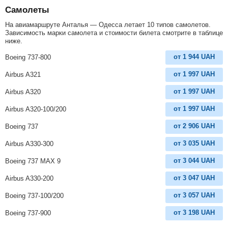
Самолеты
На авиамаршруте Анталья — Одесса летает 10 типов самолетов.
Зависимость марки самолета и стоимости билета смотрите в таблице
ниже.
от
1 944
UAH
Boeing 737-800
от
1 997
UAH
Airbus A321
от
1 997
UAH
Airbus A320
от
1 997
UAH
Airbus A320-100/200
от
2 906
UAH
Boeing 737
от
3 035
UAH
Airbus A330-300
от
3 044
UAH
Boeing 737 MAX 9
от
3 047
UAH
Airbus A330-200
от
3 057
UAH
Boeing 737-100/200
от
3 198
UAH
Boeing 737-900