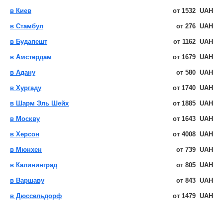
в Киев
от
1532
UAH
в Стамбул
от
276
UAH
в Будапешт
от
1162
UAH
в Амстердам
от
1679
UAH
в Адану
от
580
UAH
в Хургаду
от
1740
UAH
в Шарм Эль Шейх
от
1885
UAH
в Москву
от
1643
UAH
в Херсон
от
4008
UAH
в Мюнхен
от
739
UAH
в Калининград
от
805
UAH
в Варшаву
от
843
UAH
в Дюссельдорф
от
1479
UAH