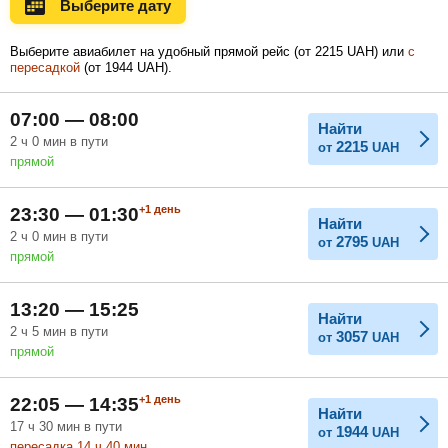
Выберите дату
Ноябрь
Декабрь
Январь
Выберите авиабилет на удобный прямой рейс (
от
2215
UAH
) или
с
пересадкой
(
от
1944
UAH
).
Февраль
Март
Апрель
07:00 — 08:00
Найти
2
ч
0
мин
в пути
2215
от
UAH
прямой
Май
Июнь
Июль
+1
день
23:30 — 01:30
Найти
2
ч
0
мин
в пути
2795
от
UAH
прямой
13:20 — 15:25
Найти
2
ч
5
мин
в пути
3057
от
UAH
прямой
+1
день
22:05 — 14:35
Найти
17
ч
30
мин
в пути
1944
от
UAH
пересадка 14
ч
40
мин