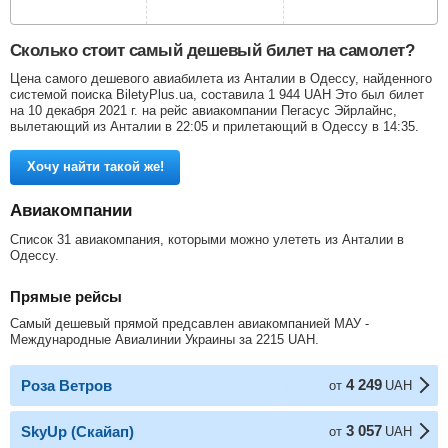
Сколько стоит самый дешевый билет на самолет?
Цена самого дешевого авиабилета из Анталии в Одессу, найденного
системой поиска BiletyPlus.ua, составила
1 944
UAH
Это был билет
на 10 декабря 2021 г. на рейс авиакомпании Пегасус Эйрлайнс,
вылетающий из Анталии в 22:05 и прилетающий в Одессу в 14:35.
Хочу найти такой же!
Авиакомпании
Список 31 авиакомпания, которыми можно улететь из Анталии в
Одессу.
Прямые рейсы
Самый дешевый прямой предсавлен авиакомпанией МАУ -
Международные Авиалинии Украины за
2215
UAH
.
4 249
Роза Ветров
от
UAH
3 057
SkyUp (Скайап)
от
UAH