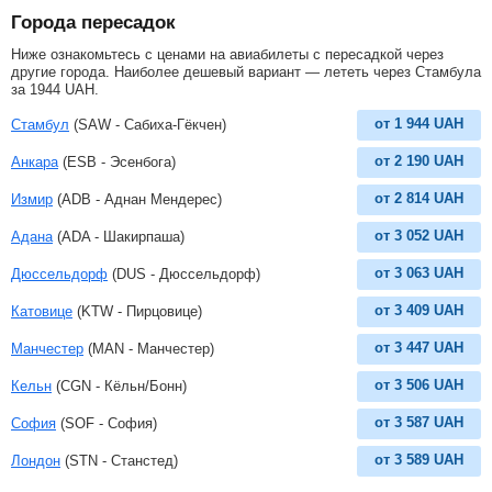
Города пересадок
Ниже ознакомьтесь с ценами на авиабилеты с пересадкой через
другие города. Наиболее дешевый вариант — лететь через Стамбула
за
1944
UAH
.
от
1 944
UAH
Стамбул
(SAW - Сабиха-Гёкчен)
от
2 190
UAH
Анкара
(ESB - Эсенбога)
от
2 814
UAH
Измир
(ADB - Аднан Мендерес)
от
3 052
UAH
Адана
(ADA - Шакирпаша)
от
3 063
UAH
Дюссельдорф
(DUS - Дюссельдорф)
от
3 409
UAH
Катовице
(KTW - Пирцовице)
от
3 447
UAH
Манчестер
(MAN - Манчестер)
от
3 506
UAH
Кельн
(CGN - Кёльн/Бонн)
от
3 587
UAH
София
(SOF - София)
от
3 589
UAH
Лондон
(STN - Станстед)