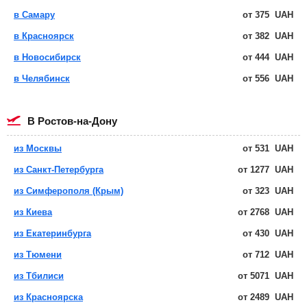
в Самару
от
375
UAH
в Красноярск
от
382
UAH
в Новосибирск
от
444
UAH
в Челябинск
от
556
UAH
в Ростов-на-Дону
из Москвы
от
531
UAH
из Санкт-Петербурга
от
1277
UAH
из Симферополя (Крым)
от
323
UAH
из Киева
от
2768
UAH
из Екатеринбурга
от
430
UAH
из Тюмени
от
712
UAH
из Тбилиси
от
5071
UAH
из Красноярска
от
2489
UAH