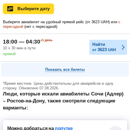
Ноябрь
Декабрь
Январь
Выберите дату
Выберите авиабилет на удобный прямой рейс (
от
3623
UAH
) или
с
пересадкой
(нет с пересадкой).
Февраль
Март
Апрель
+1
день
18:00 — 04:30
Найти
10
ч
30
мин
в пути
3623
от
UAH
Май
Июнь
Июль
прямой
Показать все билеты
*Время местное. Цены действительны для авиарейсов в одну
сторону. Обновлено 07.08.2026.
Люди, которые искали авиабилеты Сочи (Адлер)
– Ростов-на-Дону, также смотрели следующие
варианты:
Можно добраться
на
попутке