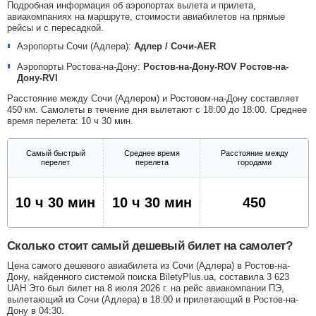
Подробная информация об аэропортах вылета и прилета,
авиакомпаниях на маршруте, стоимости авиабилетов на прямые
рейсы и с пересадкой.
Аэропорты Сочи (Адлера):
Адлер / Сочи-AER
Аэропорты Ростова-на-Дону:
Ростов-на-Дону-ROV
Ростов-на-
Дону-RVI
Расстояние между Сочи (Адлером) и Ростовом-на-Дону составляет
450 км. Самолеты в течение дня вылетают с 18:00 до 18:00. Среднее
время перелета: 10 ч 30 мин.
Самый быстрый
Среднее время
Расстояние между
перелет
перелета
городами
10 ч 30 мин
10 ч 30 мин
450
Сколько стоит самый дешевый билет на самолет?
Цена самого дешевого авиабилета из Сочи (Адлера) в Ростов-на-
Дону, найденного системой поиска BiletyPlus.ua, составила
3 623
UAH
Это был билет на 8 июля 2026 г. на рейс авиакомпании ПЭ,
вылетающий из Сочи (Адлера) в 18:00 и прилетающий в Ростов-на-
Дону в 04:30.