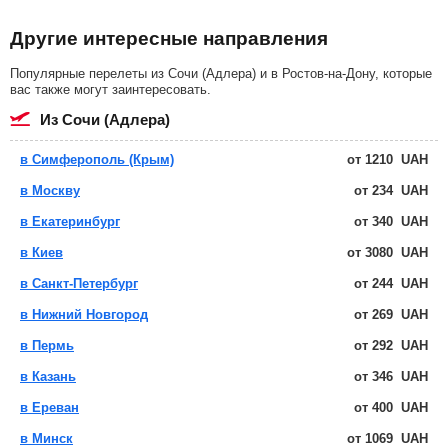
Другие интересные направления
Популярные перелеты из Сочи (Адлера) и в Ростов-на-Дону, которые
вас также могут заинтересовать.
из Сочи (Адлера)
в Симферополь (Крым)
от
1210
UAH
в Москву
от
234
UAH
в Екатеринбург
от
340
UAH
в Киев
от
3080
UAH
в Санкт-Петербург
от
244
UAH
в Нижний Новгород
от
269
UAH
в Пермь
от
292
UAH
в Казань
от
346
UAH
в Ереван
от
400
UAH
в Минск
от
1069
UAH