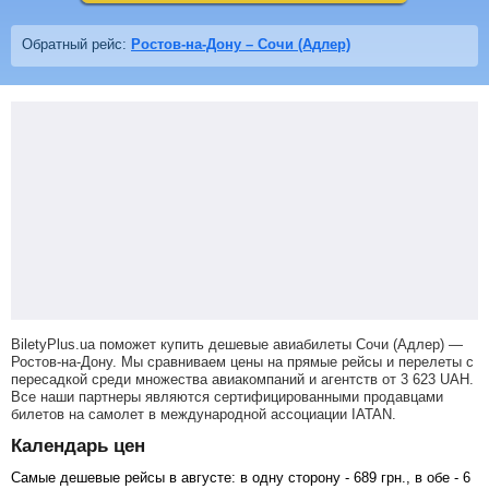
Обратный рейс:
Ростов-на-Дону – Сочи (Адлер)
BiletyPlus.ua поможет купить дешевые авиабилеты Сочи (Адлер) —
Ростов-на-Дону.
Мы сравниваем цены на прямые рейсы и перелеты с
пересадкой среди множества авиакомпаний и агентств от
3 623
UAH
.
Все наши партнеры являются сертифицированными продавцами
билетов на самолет в международной ассоциации IATAN.
Календарь цен
Самые дешевые рейсы в августе: в одну сторону -
689
грн
., в обе -
6