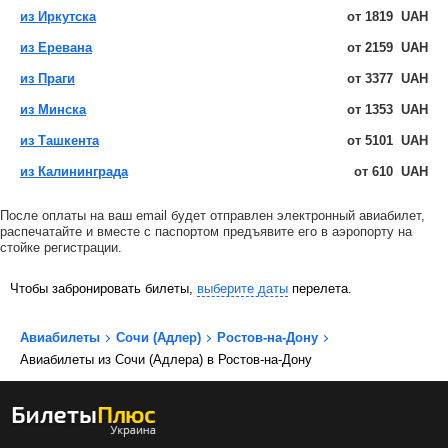
из Иркутска
от
1819
UAH
из Еревана
от
2159
UAH
из Праги
от
3377
UAH
из Минска
от
1353
UAH
из Ташкента
от
5101
UAH
из Калининграда
от
610
UAH
После оплаты на ваш email будет отправлен электронный авиабилет,
распечатайте и вместе с паспортом предъявите его в аэропорту на
стойке регистрации.
Чтобы забронировать билеты,
выберите даты
перелета.
Авиабилеты
Сочи (Адлер)
Ростов-на-Дону
Авиабилеты из Сочи (Адлера) в Ростов-на-Дону